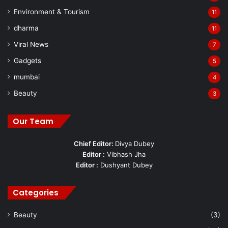
Environment & Tourism
11
dharma
11
Viral News
7
Gadgets
5
mumbai
4
Beauty
3
Our Team
Chief Editor:
Divya Dubey
Editor :
Vibhash Jha
Editor :
Dushyant Dubey
Categories
Beauty
(3)