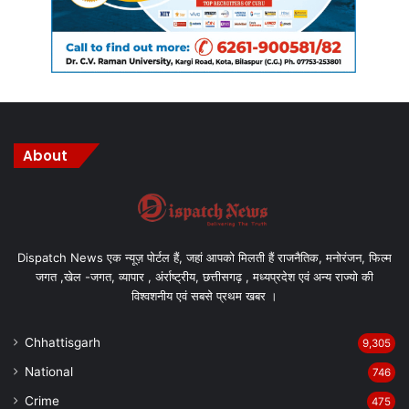
लेंगे तो हम अपना जीवन खुशहाल बना सकेंगे, ऐसे करने से ही हम सभी अपना
महत्वपूर्ण योगदान देश को विकसित राष्ट्र बनाने में दे पाएंगे I
इस दौरान महिला एवं बाल विकास विभाग के सचिव श शमी आबिदा, सचिव तूलिका
प्रजापति, डीपीओ निशा मिश्रा, विद्यालय के प्राचार्य, शिक्षक और विद्यार्थियों सहित
बड़ी संख्या में ग्रामीण मौजूद रहे I
About
Manish Tiwari
Dispatch News एक न्यूज़ पोर्टल हैं, जहां आपको मिलती हैं राजनैतिक, मनोरंजन, फिल्म
जगत ,खेल -जगत, व्यापार , अंर्राष्ट्रीय, छत्तीसगढ़ , मध्यप्रदेश एवं अन्य राज्यो की
विश्वशनीय एवं सबसे प्रथम खबर ।
Chhattisgarh
9,305
National
746
Crime
475