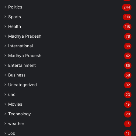
Politics
244
Sports
210
Health
118
Madhya Pradesh
78
International
66
Madhya Pradesh
42
Entertainment
85
Business
58
Uncategorized
32
unc
23
Movies
19
Technology
20
weather
15
Job
15