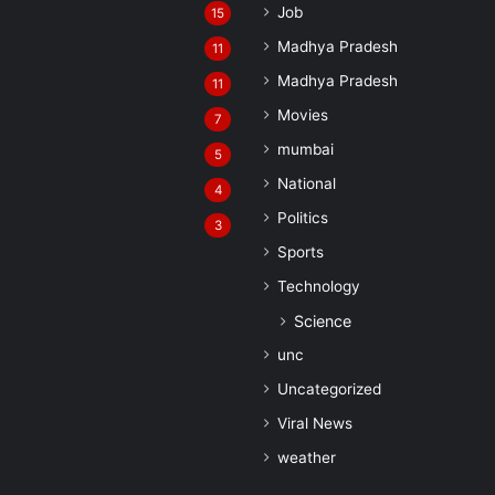
Job
15
Madhya Pradesh
11
Madhya Pradesh
11
Movies
7
mumbai
5
National
4
Politics
3
Sports
Technology
Science
unc
Uncategorized
Viral News
weather