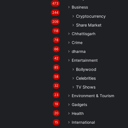
473
Business
244
Cryptocurrency
209
Share Market
118
Chhattisgarh
78
Crime
66
dharma
42
Entertainment
85
Bollywood
58
Celebrities
32
TV Shows
23
Environment & Tourism
19
Gadgets
20
Health
International
15