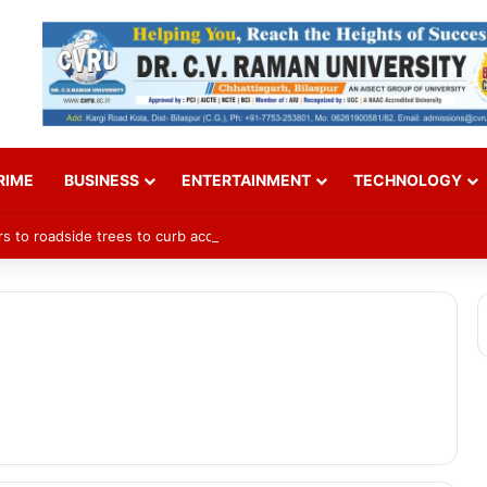
RIME
BUSINESS
ENTERTAINMENT
TECHNOLOGY
rs to roadside trees to curb accidents