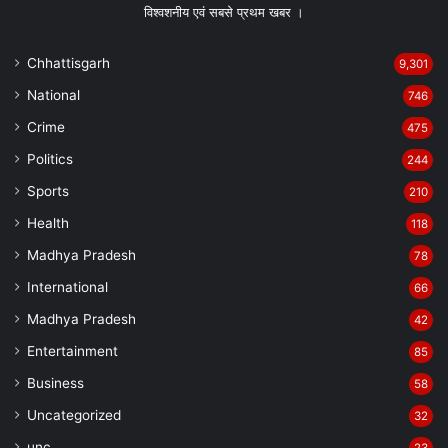
विश्वशनीय एवं सबसे प्रथम खबर ।
Chhattisgarh
9,301
National
746
Crime
475
Politics
244
Sports
210
Health
118
Madhya Pradesh
78
International
66
Madhya Pradesh
42
Entertainment
85
Business
58
Uncategorized
32
unc
23