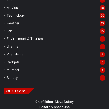
Movies
19
Technology
20
weather
15
Job
15
Environment & Tourism
11
dharma
11
Viral News
7
Gadgets
5
mumbai
4
Beauty
3
Our Team
Chief Editor:
Divya Dubey
Editor :
Vibhash Jha