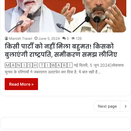
Manish Tiwari
June 5, 2024
0
126
किसी पार्टी को नहीं मिला बहुमत! किसको
बुलाएंगी राष्ट्रपति, समीकरण समझ लीजिए
🄼🄰🄽🄸🅂🄷 🅃🄸🅆🄰🅁🄸 नई दिल्ली, 5 जून 2024|लोकसभा
चुनाव के परिणामों ने जबरदस्त उलटफेर कर दिया है. ये बात सही है…
Read More »
Next page