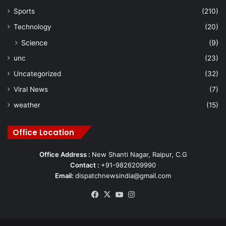
Sports
(210)
Technology
(20)
Science
(9)
unc
(23)
Uncategorized
(32)
Viral News
(7)
weather
(15)
Office Location
Office Address :
New Shanti Nagar, Raipur, C.G
Contact :
+91-9826209990
Email:
dispatchnewsindia@gmail.com
Facebook
X
YouTube
Instagram