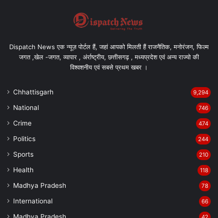
Dispatch News एक न्यूज़ पोर्टल हैं, जहां आपको मिलती हैं राजनैतिक, मनोरंजन, फिल्म
जगत ,खेल -जगत, व्यापार , अंर्राष्ट्रीय, छत्तीसगढ़ , मध्यप्रदेश एवं अन्य राज्यो की
विश्वशनीय एवं सबसे प्रथम खबर ।
Chhattisgarh
9,294
National
746
Crime
474
Politics
244
Sports
210
Health
118
Madhya Pradesh
78
International
66
Madhya Pradesh
42