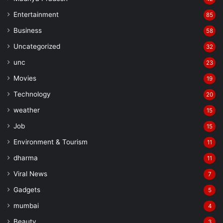
Entertainment
85
Business
58
Uncategorized
32
unc
23
Movies
19
Technology
20
weather
15
Job
15
Environment & Tourism
11
dharma
11
Viral News
7
Gadgets
5
mumbai
4
Beauty
3