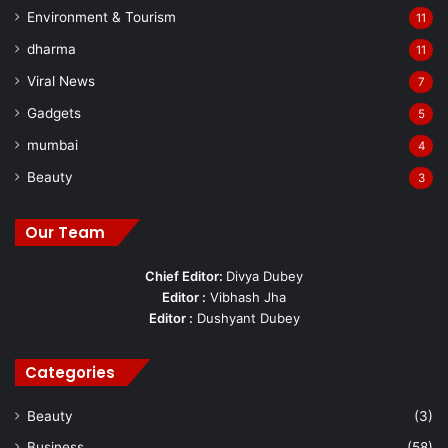
Environment & Tourism
11
dharma
11
Viral News
7
Gadgets
5
mumbai
4
Beauty
3
Our Team
Chief Editor:
Divya Dubey
Editor :
Vibhash Jha
Editor :
Dushyant Dubey
Categories
Beauty
(3)
Business
(58)