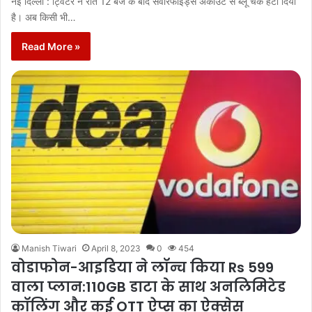
नई दिल्ली : ट्विटर ने रात 12 बजे के बाद सेवेरिफाइड्स अकाउंट से ब्लू चेक हटा दिया
है। अब किसी भी…
Read More »
Manish Tiwari
April 8, 2023
0
454
वोडाफोन-आइडिया ने लॉन्च किया Rs 599
वाला प्लान:110GB डाटा के साथ अनलिमिटेड
कॉलिंग और कई OTT ऐप्स का ऐक्सेस