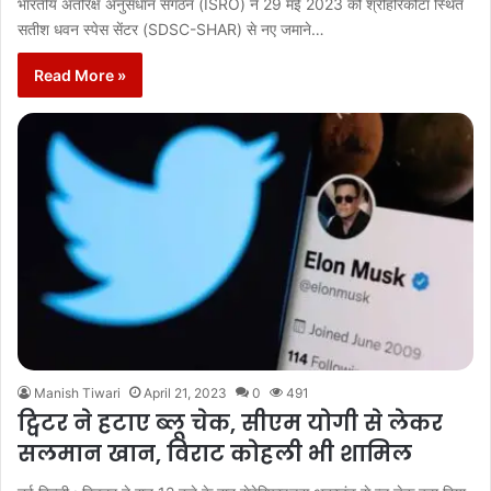
भारतीय अंतरिक्ष अनुसंधान संगठन (ISRO) ने 29 मई 2023 को श्रीहरिकोटा स्थित
सतीश धवन स्पेस सेंटर (SDSC-SHAR) से नए जमाने…
Read More »
Manish Tiwari
April 21, 2023
0
491
ट्विटर ने हटाए ब्लू चेक, सीएम योगी से लेकर
सलमान खान, विराट कोहली भी शामिल