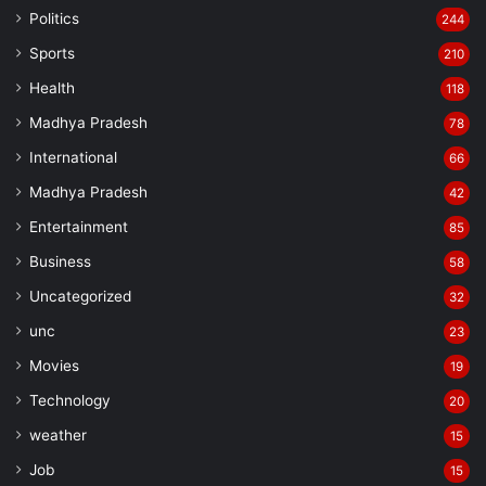
Politics
244
Sports
210
Health
118
Madhya Pradesh
78
International
66
Madhya Pradesh
42
Entertainment
85
Business
58
Uncategorized
32
unc
23
Movies
19
Technology
20
weather
15
Job
15