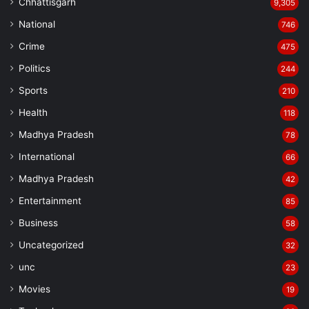
Chhattisgarh
9,305
National
746
Crime
475
Politics
244
Sports
210
Health
118
Madhya Pradesh
78
International
66
Madhya Pradesh
42
Entertainment
85
Business
58
Uncategorized
32
unc
23
Movies
19