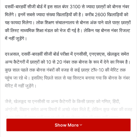
दसवीं-बारहवीं सीजी बोर्ड में इस साल बंपर 3100 से ज्यादा छात्रों काे बोनस नंबर
मिलेंगे। इनमें सबसे ज्यादा संख्या खिलाड़ियों की है। करीब 2600 खिलाड़ियों को
यह फायदा मिलेगा। लोक शिक्षण संचालनालय से बोनस अंक पाने वाले पात्र छात्रों
की लिस्ट माध्यमिक शिक्षा मंडल को भेज दी गई है। लेकिन यह बोनस नंबर रिजल्ट
में नहीं जुड़ेंगे।
दरअसल, दसवीं-बारहवीं सीजी बोर्ड परीक्षा में एनसीसी, एनएसएस, खेलकूद समेत
अन्य कैटेगरी में छात्रों को 10 से 20 नंबर तक बोनस के रूप में देने का नियम है।
कुछ साल पहले तक बोनस नंबरों की वजह से कई छात्र टॉप-10 की मेरिट तक
पहुंच जा रहे थे। इसलिए पिछले साल से यह सिस्टम बनाया गया कि बोनस के नंबर
मेरिट में नहीं जुड़ेंगे।
जैसे, खेलकूद या एनसीसी या अन्य कैटेगरी के किसी छात्र को गणित, हिंदी,
अंग्रेजी, विज्ञान समेत अन्य विषयों में अच्छे नंबर मिले हैं, लेकिन कुछ नंबर की वजह
से वह मेरिट में जगह नहीं बना पा रहे तो वह बोनस अंक भी काम नहीं आएगा।
Show More
लेकिन छात्र मेरिट लिस्ट में नहीं है तो उसके रिजल्ट में बोनस नंबर जुड़ जाएंगे।