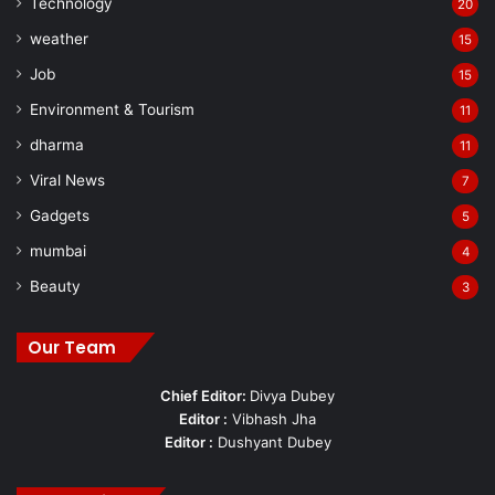
Technology
20
weather
15
Job
15
Environment & Tourism
11
dharma
11
Viral News
7
Gadgets
5
mumbai
4
Beauty
3
Our Team
Chief Editor:
Divya Dubey
Editor :
Vibhash Jha
Editor :
Dushyant Dubey