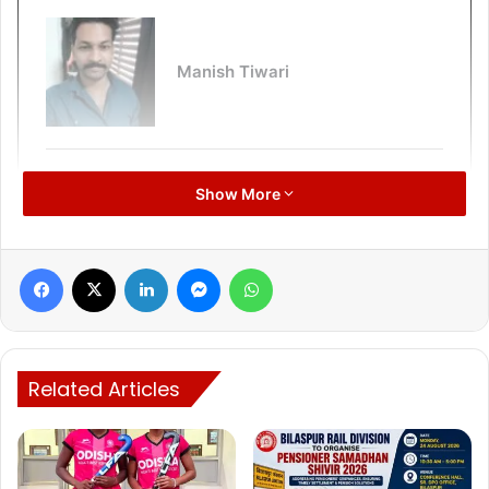
Manish Tiwari
Show More
Facebook
X
LinkedIn
Messenger
WhatsApp
Related Articles