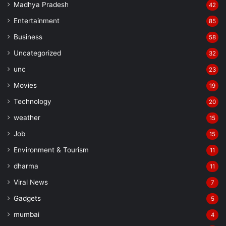
Madhya Pradesh
42
Entertainment
85
Business
58
Uncategorized
32
unc
23
Movies
19
Technology
20
weather
15
Job
15
Environment & Tourism
11
dharma
11
Viral News
7
Gadgets
5
mumbai
4