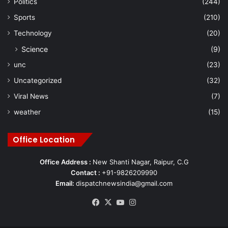
Politics
(244)
Sports
(210)
Technology
(20)
Science
(9)
unc
(23)
Uncategorized
(32)
Viral News
(7)
weather
(15)
Office Location
Office Address :
New Shanti Nagar, Raipur, C.G
Contact :
+91-9826209990
Email:
dispatchnewsindia@gmail.com
Facebook
X
YouTube
Instagram