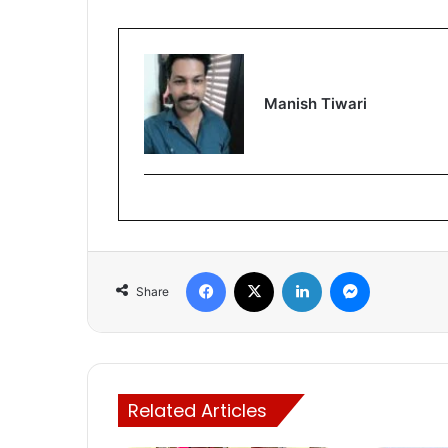
Manish Tiwari
Facebook
X
LinkedIn
Messenger
Share
Related Articles