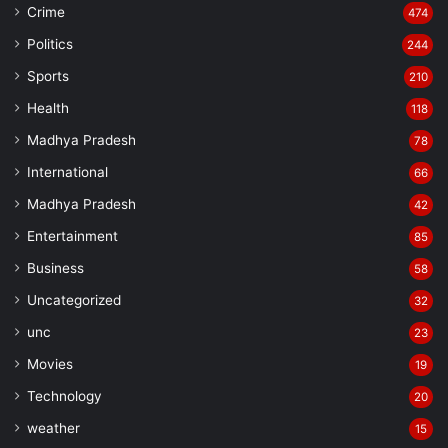
Crime
474
परिषद एवं विद्या परिषद के सदस्य, प्राध्यापक, विद्यार्थी एवं उनके पालक उपस्थित
थे।
Politics
244
Sports
210
Health
118
Madhya Pradesh
78
Manish Tiwari
International
66
Madhya Pradesh
42
Entertainment
85
Business
58
Uncategorized
32
unc
23
Movies
19
Technology
20
weather
15