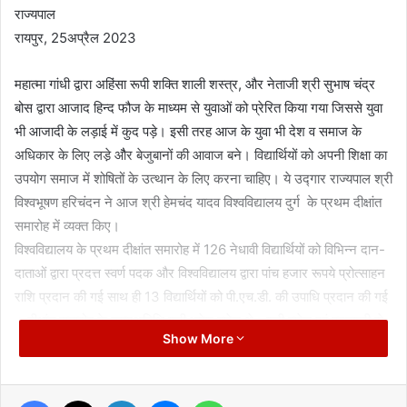
राज्यपाल
रायपुर, 25अप्रैल 2023
महात्मा गांधी द्वारा अहिंसा रूपी शक्ति शाली शस्त्र, और नेताजी श्री सुभाष चंद्र
बोस द्वारा आजाद हिन्द फौज के माध्यम से युवाओं को प्रेरित किया गया जिससे युवा
भी आजादी के लड़ाई में कुद पड़े। इसी तरह आज के युवा भी देश व समाज के
अधिकार के लिए लडे़ औैर बेजुबानों की आवाज बने। विद्यार्थियों को अपनी शिक्षा का
उपयोग समाज में शोषितों के उत्थान के लिए करना चाहिए। ये उद्गार राज्यपाल श्री
विश्वभूषण हरिचंदन ने आज श्री हेमचंद यादव विश्वविद्यालय दुर्ग के प्रथम दीक्षांत
समारोह में व्यक्त किए।
विश्वविद्यालय के प्रथम दीक्षांत समारोह में 126 नेधावी विद्यार्थियों को विभिन्न दान-
दाताओं द्वारा प्रदत्त स्वर्ण पदक और विश्वविद्यालय द्वारा पांच हजार रूपये प्रोत्साहन
राशि प्रदान की गई साथ ही 13 विद्यार्थियों को पी.एच.डी. की उपाधि प्रदान की गई
। दीक्षांत समारोह के मुख्यअतिथि श्री भूपेश बघेल थे। श्री बघेल एवं पदमश्री से
Show More
सम्मानित कलाकार श्रीमती उषा बारले को पी.एच.डी. की मानद उपाधि प्रदान की
गई।
Facebook
X
LinkedIn
Messenger
WhatsApp