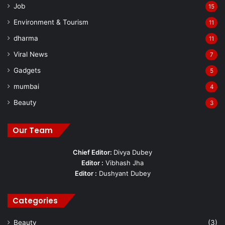
Job
15
Environment & Tourism
11
dharma
11
Viral News
7
Gadgets
5
mumbai
4
Beauty
3
Our Team
Chief Editor:
Divya Dubey
Editor :
Vibhash Jha
Editor :
Dushyant Dubey
Categories
Beauty
(3)