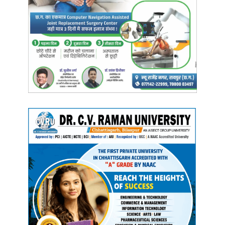
राज्यपाल ने कहा कि हेमचंद यादव विश्वविद्यालय अनुसंधान एन.एस.एस., एन.सी.सी