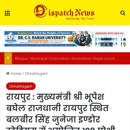
Menu
Se
Chhattisgarh food safety team finds two of three paneer samples sub-standard in Raipur
Home
/
Chhattisgarh
Chhattisgarh
रायपुर : मुख्यमंत्री श्री भूपेश
बघेल राजधानी रायपुर स्थित
बलबीर सिंह जुनेजा इण्डोर