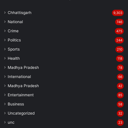
Chhattisgarh
9,303
National
746
Crime
475
Politics
244
Sports
210
Health
118
Madhya Pradesh
78
International
66
Madhya Pradesh
42
Entertainment
85
Business
58
Uncategorized
32
unc
23