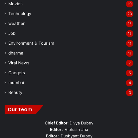
Movies
19
Technology
20
weather
15
Job
15
Environment & Tourism
11
dharma
11
Viral News
7
Gadgets
5
mumbai
4
Beauty
3
Our Team
Chief Editor:
Divya Dubey
Editor :
Vibhash Jha
Editor :
Dushyant Dubey