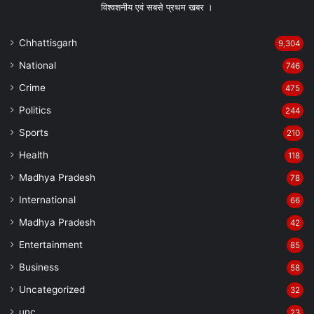
विश्वशनीय एवं सबसे प्रथम खबर ।
Chhattisgarh
9,304
National
746
Crime
475
Politics
244
Sports
210
Health
118
Madhya Pradesh
78
International
66
Madhya Pradesh
42
Entertainment
85
Business
58
Uncategorized
32
unc
23