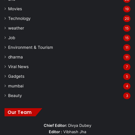
Movies
19
Technology
20
weather
15
Job
15
Environment & Tourism
11
dharma
11
Viral News
7
Gadgets
5
mumbai
4
Beauty
3
Our Team
Chief Editor:
Divya Dubey
Editor :
Vibhash Jha