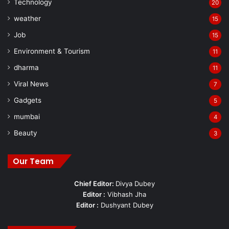
Technology
20
weather
15
Job
15
Environment & Tourism
11
dharma
11
Viral News
7
Gadgets
5
mumbai
4
Beauty
3
Our Team
Chief Editor:
Divya Dubey
Editor :
Vibhash Jha
Editor :
Dushyant Dubey