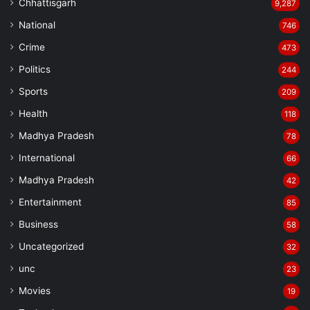
Chhattisgarh
9,287
National
746
Crime
473
Politics
244
Sports
209
Health
118
Madhya Pradesh
78
International
66
Madhya Pradesh
42
Entertainment
85
Business
58
Uncategorized
32
unc
23
Movies
19