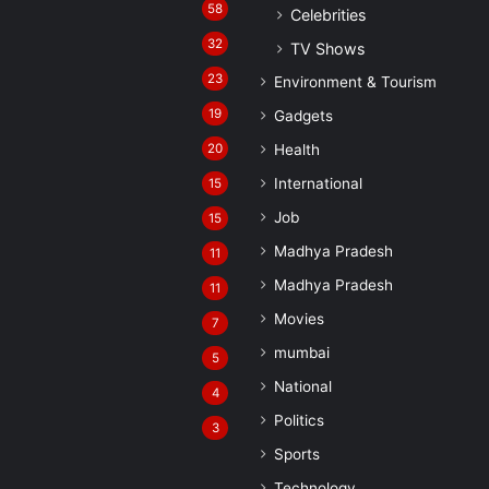
58
Celebrities
32
TV Shows
23
Environment & Tourism
19
Gadgets
20
Health
International
15
Job
15
Madhya Pradesh
11
Madhya Pradesh
11
Movies
7
mumbai
5
National
4
Politics
3
Sports
Technology