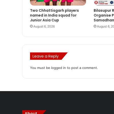
Two Chhattisgarh players
Bilasupur R
named in India squad for
Organise P
Junior Asia Cup
Samadhan 
August 6, 2026
August 6, 2
Leave a Reply
You must be
logged in
to post a comment.
About