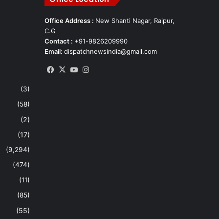
Office Address :
New Shanti Nagar, Raipur,
C.G
Contact :
+91-9826209990
Email:
dispatchnewsindia@gmail.com
Facebook
X
YouTube
Instagram
(3)
(58)
(2)
(17)
(9,294)
(474)
(11)
(85)
(55)