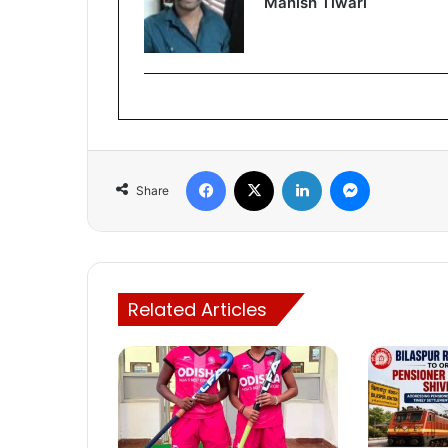
Manish Tiwari
Facebook
X
LinkedIn
Messenger
Share
Related Articles