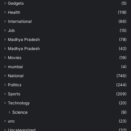
Gadgets
(5)
Health
(118)
International
(66)
Job
(15)
Madhya Pradesh
(78)
Madhya Pradesh
(42)
Movies
(19)
mumbai
(4)
National
(746)
Politics
(244)
Sports
(209)
Technology
(20)
Science
(9)
unc
(23)
Uncategorized
(32)