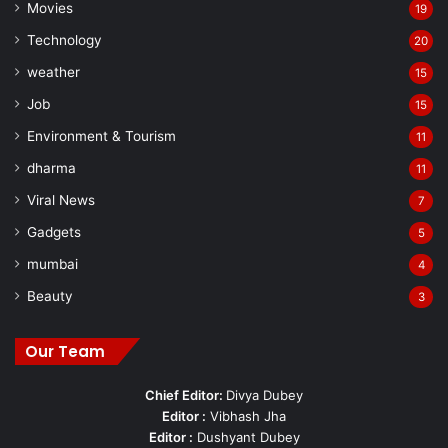
Movies
19
Technology
20
weather
15
Job
15
Environment & Tourism
11
dharma
11
Viral News
7
Gadgets
5
mumbai
4
Beauty
3
Our Team
Chief Editor:
Divya Dubey
Editor :
Vibhash Jha
Editor :
Dushyant Dubey