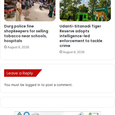
करा सकें। इन सारी बातों को ध्यान में रखते हुए पुलिस मुख्यालय में लिस्ट का काम
अंतिम चरण पर है।
Durg police fine
Udanti-Sitanadi Tiger
shopkeepers for selling
Reserve adopts
tobacco near schools,
intelligence-led
hospitals
enforcement to tackle
बस्तर IG सुंदरराज पी को बदले जाने की चर्चा है। उन्हें बस्तर में इस पद की
crime
August 6, 2026
जिम्मेदारी निभाते लंबा समय हो गया है।
August 6, 2026
बस्तर बनी सबसे बड़ी चुनौती
Leave a Reply
दंतेवाड़ा के अरनपुर में हुए नक्सल हमले के बाद राज्य सरकार के लिए सबसे बड़ी
चुनौती बस्तर संभाग ही है। क्योंकि ट्रांसफर लिस्ट में जिन अधिकारियों का नाम
You must be
logged in
to post a comment.
चल रहा है, उसमें सबसे ऊपर नाम बस्तर आईजी का है। साल 2003 बैच के IPS
सुंदराज पी लंबे समय से बस्तर संभाग की कमान सम्भाल रहे हैं। दो टर्म में उन्हें
बस्तर संभाग में पांच साल से ज्यादा का वक्त हो गया है। सुंदरराज पी, नक्सल मोर्चे
के एक्सपर्ट माने जाते हैं और बस्तर में होने वाली हर मूवमेंट और संवेदनशील इलाकों