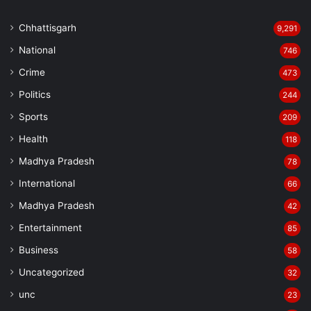
Chhattisgarh
9,291
National
746
Crime
473
Politics
244
Sports
209
Health
118
Madhya Pradesh
78
International
66
Madhya Pradesh
42
Entertainment
85
Business
58
Uncategorized
32
unc
23