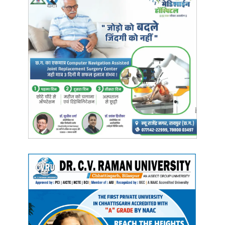
की जानकारी उन्हें है।वे DIG के रूप में भी लंबे समय तक बस्तर में रहे हैं। कुछ
समय के लिए उन्हे बस्तर संभाग से मुख्यालय बुलाया गया था लेकिन बाद में फिर उन्हें
बस्तर की कमान सौंप दी गयी। कांग्रेस सरकार के टर्म में सुंदरराज पी को बस्तर
संभाग में तीन साल से ज्यादा का वक्त होने वाला है। अगर सरकार इन्हें नहीं बदलती
तो चुनाव आते तक आयोग उन्हें बदल देगा। यही वजह है कि उनकी जगह सरकार
किसी और की पोस्टिंग सोच रही है। हाल ही में दंतेवाड़ा में बड़ा नक्सल हमला हुआ है
और यहां चुनाव करीब आते ही नक्सलियों की धमकियां और पोस्टर दिखाई देने लगते
हैं।
ऐसे में बस्तर को समझने वाले किसी अधिकारी को ही यहां की कमान दी जा सकती
है, क्योंकि सरकार भी ये नहीं चाहेगी कि चुनावी साल में फिर कोई ऐसी घटना हो
जिससे उन पर सवाल खड़ा किया जा सके। इस स्थिति में किसी नये अधिकारी को
कमान सौंपने की जगह बस्तर में पहले काम कर चुके IPS अधिकारी को ही यहां की
कमान दी जा सकती है। इसमें पहला नाम पीटीएस चंद्रखुरी के प्रमुख रतन लाल
डांगी का है। उन्होंने बस्तर में पहले बेहतर काम किया है।