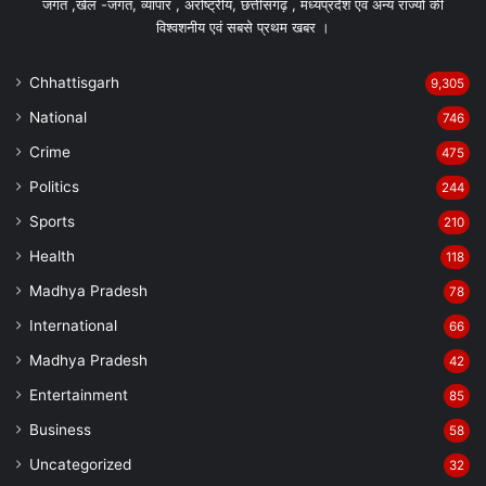
जगत ,खेल -जगत, व्यापार , अंर्राष्ट्रीय, छत्तीसगढ़ , मध्यप्रदेश एवं अन्य राज्यो की
विश्वशनीय एवं सबसे प्रथम खबर ।
Chhattisgarh
9,305
National
746
Crime
475
Politics
244
Sports
210
Health
118
Madhya Pradesh
78
International
66
Madhya Pradesh
42
Entertainment
85
Business
58
Uncategorized
32