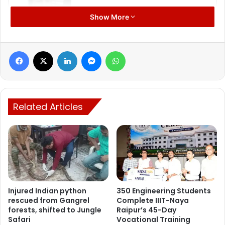
Manish Tiwari
Show More
Facebook
X
LinkedIn
Messenger
WhatsApp
Related Articles
Injured Indian python
350 Engineering Students
rescued from Gangrel
Complete IIIT-Naya
forests, shifted to Jungle
Raipur’s 45-Day
Safari
Vocational Training