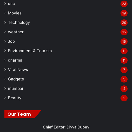
unc
23
Movies
19
Technology
20
weather
15
Job
15
Environment & Tourism
11
dharma
11
Viral News
7
Gadgets
5
mumbai
4
Beauty
3
Our Team
Chief Editor:
Divya Dubey