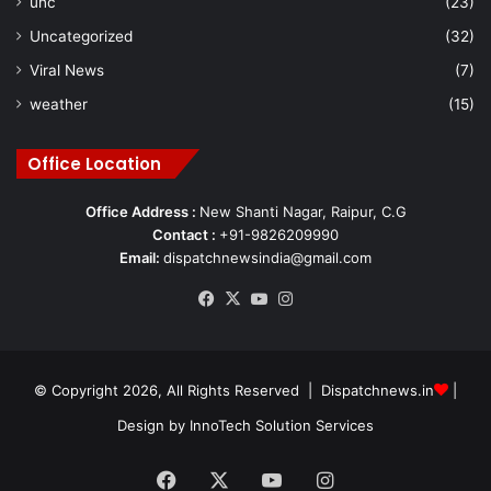
unc
(23)
Uncategorized
(32)
Viral News
(7)
weather
(15)
Office Location
Office Address :
New Shanti Nagar, Raipur, C.G
Contact :
+91-9826209990
Email:
dispatchnewsindia@gmail.com
Facebook
X
YouTube
Instagram
© Copyright 2026, All Rights Reserved | Dispatchnews.in
|
Design by
InnoTech Solution Services
Facebook
X
YouTube
Instagram