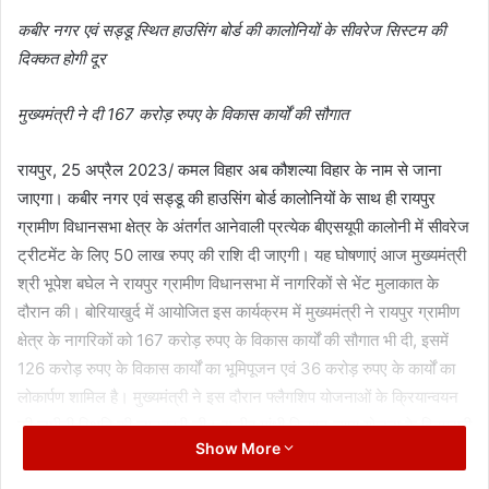
कबीर नगर एवं सड्डू स्थित हाउसिंग बोर्ड की कालोनियों के सीवरेज सिस्टम की
दिक्कत होगी दूर
मुख्यमंत्री ने दी 167 करोड़ रुपए के विकास कार्यों की सौगात
रायपुर, 25 अप्रैल 2023/ कमल विहार अब कौशल्या विहार के नाम से जाना
जाएगा। कबीर नगर एवं सड्डू की हाउसिंग बोर्ड कालोनियों के साथ ही रायपुर
ग्रामीण विधानसभा क्षेत्र के अंतर्गत आनेवाली प्रत्येक बीएसयूपी कालोनी में सीवरेज
ट्रीटमेंट के लिए 50 लाख रुपए की राशि दी जाएगी। यह घोषणाएं आज मुख्यमंत्री
श्री भूपेश बघेल ने रायपुर ग्रामीण विधानसभा में नागरिकों से भेंट मुलाकात के
दौरान की। बोरियाखुर्द में आयोजित इस कार्यक्रम में मुख्यमंत्री ने रायपुर ग्रामीण
क्षेत्र के नागरिकों को 167 करोड़ रुपए के विकास कार्यों की सौगात भी दी, इसमें
126 करोड़ रुपए के विकास कार्यों का भूमिपूजन एवं 36 करोड़ रुपए के कार्यों का
लोकार्पण शामिल है। मुख्यमंत्री ने इस दौरान फ्लैगशिप योजनाओं के क्रियान्वयन
की जमीनी स्थिति की जानकारी ली। राजीव गांधी किसान न्याय योजना के हितग्राही
Show More
पथरी निवासी श्री श्याम बघेल ने बताया कि इस योजना की चारों किश्त उन्हें मिल
गई है। मुख्यमंत्री की इस योजना से काफी आर्थिक लाभ हासिल हुआ है।