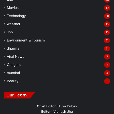
Movies
19
Technology
20
weather
15
Job
15
Environment & Tourism
11
dharma
11
Viral News
7
Gadgets
5
mumbai
4
Beauty
3
Our Team
Chief Editor:
Divya Dubey
Editor :
Vibhash Jha