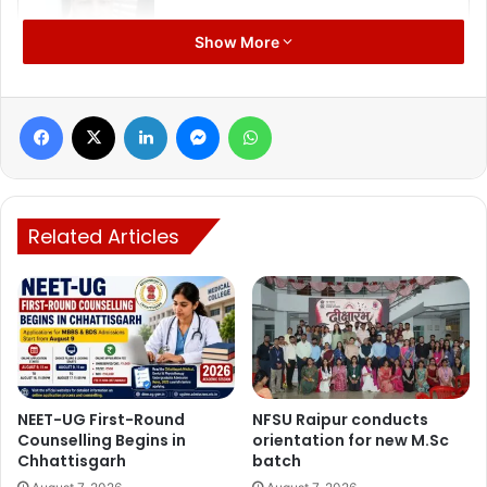
Manish Tiwari
Show More
Facebook
X
LinkedIn
Messenger
WhatsApp
Related Articles
NEET-UG First-Round
NFSU Raipur conducts
Counselling Begins in
orientation for new M.Sc
Chhattisgarh
batch