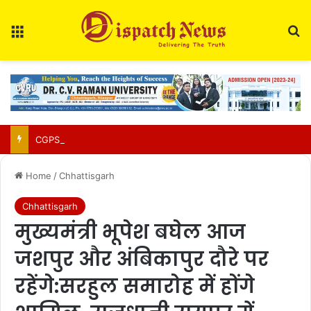
Menu
Se
CGPSC Refutes Social Media Claims Over SI Exam Candidates’ Names
Home
/
Chhattisgarh
Chhattisgarh
मुख्यमंत्री भूपेश बघेल आज
जशपुर और अंबिकापुर दौरे पर
रहेंगे:सरहुल समारोह में होंगे