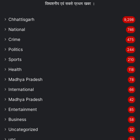
विश्वशनीय एवं सबसे प्रथम खबर ।
Chhattisgarh
9,298
National
746
Crime
475
Politics
244
Sports
210
Health
118
Madhya Pradesh
78
International
66
Madhya Pradesh
42
Entertainment
85
Business
58
Uncategorized
32
unc
23