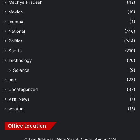
Madhya Pradesh
(42)
Movies
(19)
mumbai
(4)
National
(746)
Politics
(244)
Sports
(210)
Technology
(20)
Science
(9)
unc
(23)
Uncategorized
(32)
Viral News
(7)
weather
(15)
Office Location
Office Address :
New Shanti Nagar, Raipur, C.G