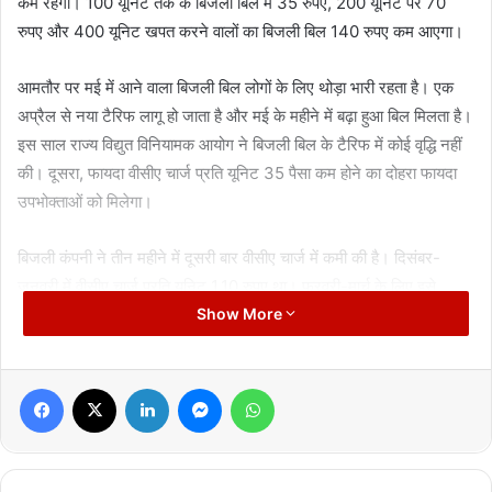
कम रहेगा। 100 यूनिट तक के बिजली बिल में 35 रुपए, 200 यूनिट पर 70
रुपए और 400 यूनिट खपत करने वालों का बिजली बिल 140 रुपए कम आएगा।
आमतौर पर मई में आने वाला बिजली बिल लोगों के लिए थोड़ा भारी रहता है। एक
अप्रैल से नया टैरिफ लागू हो जाता है और मई के महीने में बढ़ा हुआ बिल मिलता है।
इस साल राज्य विद्युत विनियामक आयोग ने बिजली बिल के टैरिफ में कोई वृद्धि नहीं
की। दूसरा, फायदा वीसीए चार्ज प्रति यूनिट 35 पैसा कम होने का दोहरा फायदा
उपभोक्ताओं को मिलेगा।
बिजली कंपनी ने तीन महीने में दूसरी बार वीसीए चार्ज में कमी की है। दिसंबर-
जनवरी में वीसीए चार्ज प्रति यूनिट 1.10 रुपए था। फरवरी-मार्च के लिए इसे
घटाकर 78 पैसे प्रति यूनिट किया गया। अब अप्रैल-मई के लिए इसमें फिर कमी
Show More
करके 43 पैसा प्रति यूनिट तय किया गया है। इस तरह दो बार की कमी से
उपभोक्ताओं को तीन महीने में 67 पैसे की फायदा मिला है।
Facebook
X
LinkedIn
Messenger
WhatsApp
कंपनी को सस्ती मिली बिजली, दूसरी बार वीसीए चार्ज घटा
बिजली कंपनी अक्सर सप्लाई को सामान्य रखने के लिए पाॅवर प्लांटों से बिजली
खरीदती है। कंपनी को बिजली महंगी मिले तो लोगों के बिल में वीसीए (वेरिएबल