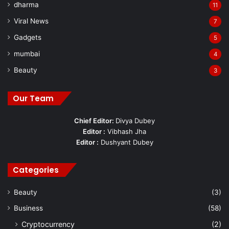
dharma
11
Viral News
7
Gadgets
5
mumbai
4
Beauty
3
Our Team
Chief Editor:
Divya Dubey
Editor :
Vibhash Jha
Editor :
Dushyant Dubey
Categories
Beauty
(3)
Business
(58)
Cryptocurrency
(2)