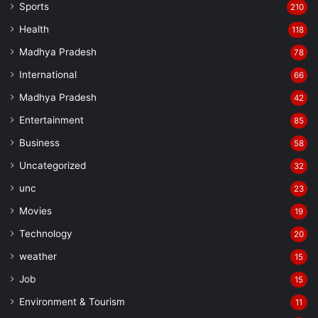
Sports
210
Health
118
Madhya Pradesh
78
International
66
Madhya Pradesh
42
Entertainment
85
Business
58
Uncategorized
32
unc
23
Movies
19
Technology
20
weather
15
Job
15
Environment & Tourism
11