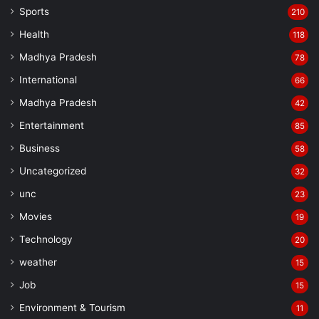
Sports
210
Health
118
Madhya Pradesh
78
International
66
Madhya Pradesh
42
Entertainment
85
Business
58
Uncategorized
32
unc
23
Movies
19
Technology
20
weather
15
Job
15
Environment & Tourism
11