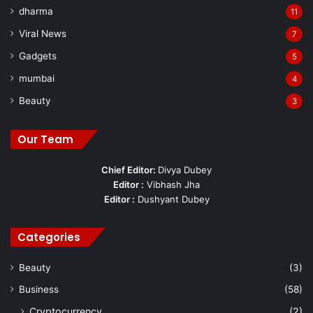
dharma
11
Viral News
7
Gadgets
5
mumbai
4
Beauty
3
Our Team
Chief Editor:
Divya Dubey
Editor :
Vibhash Jha
Editor :
Dushyant Dubey
Categories
Beauty
(3)
Business
(58)
Cryptocurrency
(2)