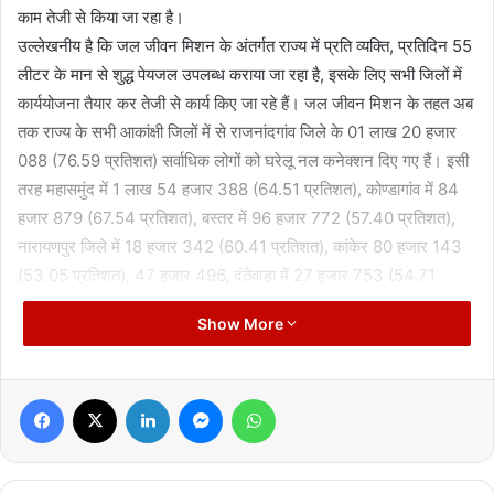
काम तेजी से किया जा रहा है।
उल्लेखनीय है कि जल जीवन मिशन के अंतर्गत राज्य में प्रति व्यक्ति, प्रतिदिन 55
लीटर के मान से शुद्ध पेयजल उपलब्ध कराया जा रहा है, इसके लिए सभी जिलों में
कार्ययोजना तैयार कर तेजी से कार्य किए जा रहे हैं। जल जीवन मिशन के तहत अब
तक राज्य के सभी आकांक्षी जिलों में से राजनांदगांव जिले के 01 लाख 20 हजार
088 (76.59 प्रतिशत) सर्वाधिक लोगों को घरेलू नल कनेक्शन दिए गए हैं। इसी
तरह महासमुंद में 1 लाख 54 हजार 388 (64.51 प्रतिशत), कोण्डागांव में 84
हजार 879 (67.54 प्रतिशत), बस्तर में 96 हजार 772 (57.40 प्रतिशत),
नारायणपुर जिले में 18 हजार 342 (60.41 प्रतिशत), कांकेर 80 हजार 143
(53.05 प्रतिशत), 47 हजार 496, दंतेवाड़ा में 27 हजार 753 (54.71
प्रतिशत), सुकमा में 32 हजार 448 (48.97 प्रतिशत), बीजापुर 27 हजार
Show More
268 (48.47 प्रतिशत) और कोरबा में 97 हजार 718 (47.22 प्रतिशत)
ग्रामीण परिवारों को शुद्ध पेयजल के लिए घरेलू नल कनेक्शन दिए जा चुके हैं।
Facebook
X
LinkedIn
Messenger
WhatsApp
Manish Tiwari