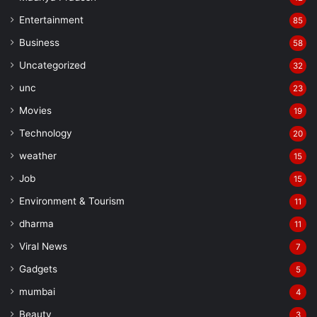
Entertainment
85
Business
58
Uncategorized
32
unc
23
Movies
19
Technology
20
weather
15
Job
15
Environment & Tourism
11
dharma
11
Viral News
7
Gadgets
5
mumbai
4
Beauty
3