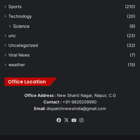
Sports
(210)
Technology
(20)
Science
(9)
unc
(23)
Uncategorized
(32)
Viral News
(7)
weather
(15)
Office Location
Office Address :
New Shanti Nagar, Raipur, C.G
Contact :
+91-9826209990
Email:
dispatchnewsindia@gmail.com
Facebook
X
YouTube
Instagram