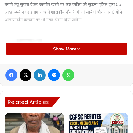
बनाने हेतु सूचना देकर सहयोग करने पर उस व्यक्ति को सुकमा पुलिस द्वारा 05
लाख रुपये नगद इनाम साथ में शासकीय नौकरी भी दी जायेगी और नक्सलियों के
आत्मसमर्पण करवाने पर भी नगद ईनाम दिया जायेगा।
Show More
Manish Tiwari
Facebook
X
LinkedIn
Messenger
WhatsApp
Related Articles