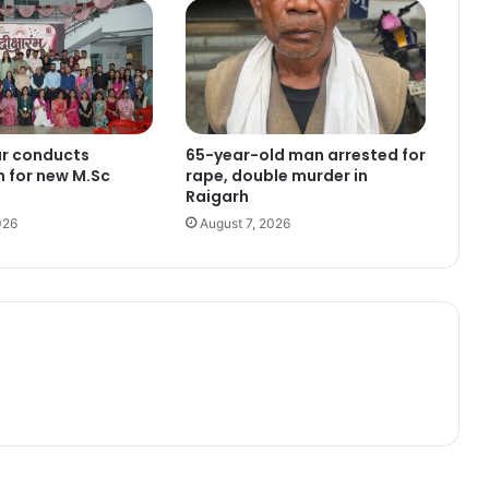
ur conducts
65-year-old man arrested for
n for new M.Sc
rape, double murder in
Raigarh
026
August 7, 2026