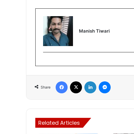
Manish Tiwari
Facebook
X
LinkedIn
Messenger
Share
Related Articles