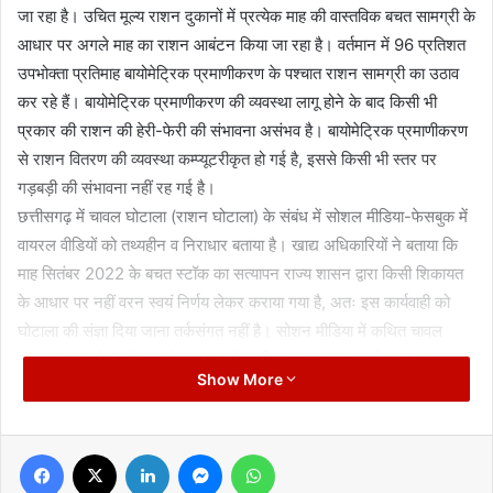
जा रहा है। उचित मूल्य राशन दुकानों में प्रत्येक माह की वास्तविक बचत सामग्री के
आधार पर अगले माह का राशन आबंटन किया जा रहा है। वर्तमान में 96 प्रतिशत
उपभोक्ता प्रतिमाह बायोमेट्रिक प्रमाणीकरण के पश्चात राशन सामग्री का उठाव
कर रहे हैं। बायोमेट्रिक प्रमाणीकरण की व्यवस्था लागू होने के बाद किसी भी
प्रकार की राशन की हेरी-फेरी की संभावना असंभव है। बायोमेट्रिक प्रमाणीकरण
से राशन वितरण की व्यवस्था कम्प्यूटरीकृत हो गई है, इससे किसी भी स्तर पर
गड़बड़ी की संभावना नहीं रह गई है।
छत्तीसगढ़ में चावल घोटाला (राशन घोटाला) के संबंध में सोशल मीडिया-फेसबुक में
वायरल वीडियों को तथ्यहीन व निराधार बताया है। खाद्य अधिकारियों ने बताया कि
माह सितंबर 2022 के बचत स्टॉक का सत्यापन राज्य शासन द्वारा किसी शिकायत
के आधार पर नहीं वरन स्वयं निर्णय लेकर कराया गया है, अतः इस कार्यवाही को
घोटाला की संज्ञा दिया जाना तर्कसंगत नहीं है। सोशन मीडिया में कथित चावल
घोटाला के आरोपों की जांच के संबंध में केन्द्रीय जांच दल द्वारा मई 2023 तथा
Show More
जुलाई 2023 में राज्य का दौरा किया गया। केन्द्रीय जांच दल द्वारा वर्ष 2022-
23 में खाद्य संचालनालय द्वारा उचित मूल्य दुकानों को प्रत्येक माह जारी राशन
सामग्री के आबंटन में कोई अनियमितता नहीं पाई गई है।
Facebook
X
LinkedIn
Messenger
WhatsApp
भारत सरकार के निर्देश पर छत्तीसगढ़ में ‘वन नेशन, वन राशनकार्ड’ योजना को