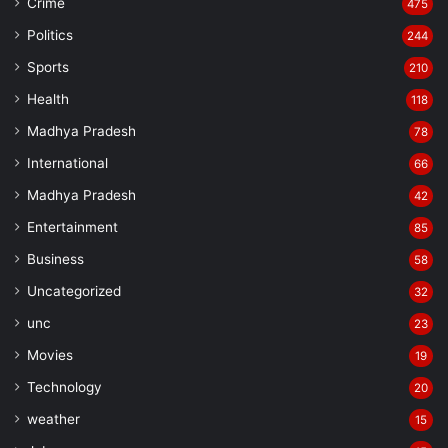
Crime
475
Politics
244
Sports
210
Health
118
Madhya Pradesh
78
International
66
Madhya Pradesh
42
Entertainment
85
Business
58
Uncategorized
32
unc
23
Movies
19
Technology
20
weather
15