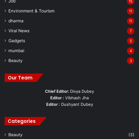
Job
15
Environment & Tourism
11
dharma
11
Viral News
7
Gadgets
5
mumbai
4
Beauty
3
Our Team
Chief Editor:
Divya Dubey
Editor :
Vibhash Jha
Editor :
Dushyant Dubey
Categories
Beauty
(3)