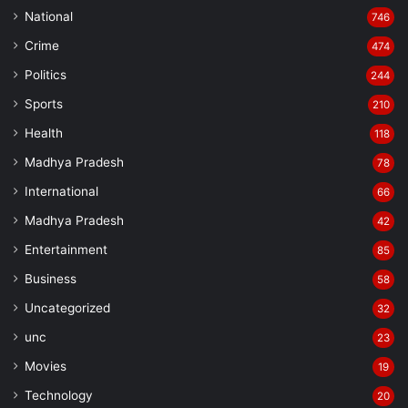
National
746
Crime
474
Politics
244
Sports
210
Health
118
Madhya Pradesh
78
International
66
Madhya Pradesh
42
Entertainment
85
Business
58
Uncategorized
32
unc
23
Movies
19
Technology
20