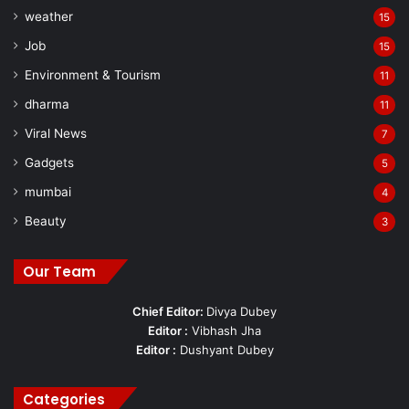
weather
15
Job
15
Environment & Tourism
11
dharma
11
Viral News
7
Gadgets
5
mumbai
4
Beauty
3
Our Team
Chief Editor:
Divya Dubey
Editor :
Vibhash Jha
Editor :
Dushyant Dubey
Categories