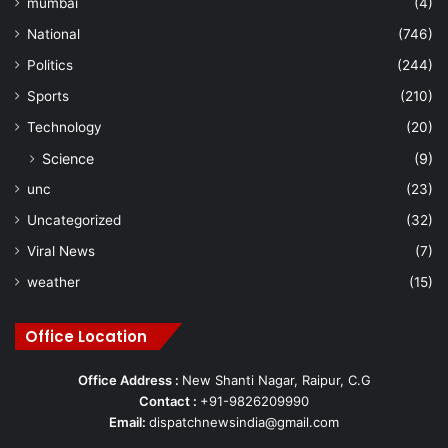
mumbai
(4)
National
(746)
Politics
(244)
Sports
(210)
Technology
(20)
Science
(9)
unc
(23)
Uncategorized
(32)
Viral News
(7)
weather
(15)
Office Location
Office Address :
New Shanti Nagar, Raipur, C.G
Contact :
+91-9826209990
Email:
dispatchnewsindia@gmail.com