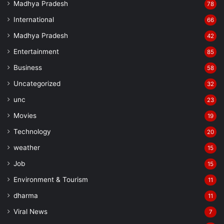
Madhya Pradesh
78
International
66
Madhya Pradesh
42
Entertainment
85
Business
58
Uncategorized
32
unc
23
Movies
19
Technology
20
weather
15
Job
15
Environment & Tourism
11
dharma
11
Viral News
7