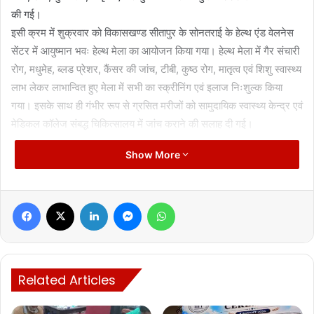
की गई।
इसी क्रम में शुक्रवार को विकासखण्ड सीतापुर के सोनतराई के हेल्थ एंड वेलनेस
सेंटर में आयुष्मान भवः हेल्थ मेला का आयोजन किया गया। हेल्थ मेला में गैर संचारी
रोग, मधुमेह, ब्लड प्रेशर, कैंसर की जांच, टीबी, कुष्ठ रोग, मातृत्व एवं शिशु स्वास्थ्य
लाभ लेकर लाभान्वित हुए मेला में सभी का स्क्रीनिंग एवं इलाज निःशुल्क किया
गया। इसके साथ ही गंभीर रूप से ग्रसित मरीजों को सामुदायिक स्वास्थ्य केन्द्र एवं
मेडिकल कॉलेज संबद्ध चिकित्सालय में जांच कराने की सलाह दी गई।
Show More
Facebook
X
LinkedIn
Messenger
WhatsApp
Manish Tiwari
Related Articles