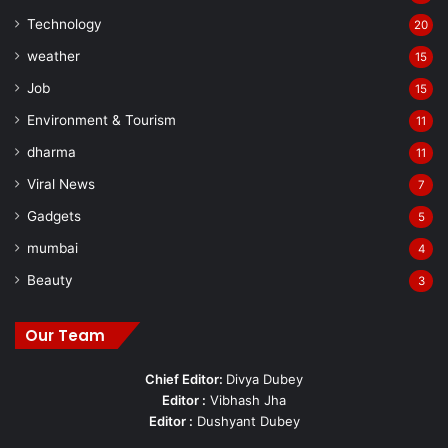
Technology
20
weather
15
Job
15
Environment & Tourism
11
dharma
11
Viral News
7
Gadgets
5
mumbai
4
Beauty
3
Our Team
Chief Editor:
Divya Dubey
Editor :
Vibhash Jha
Editor :
Dushyant Dubey