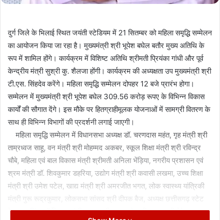
दुर्ग जिले के भिलाई स्थित जयंती स्टेडियम में 21 सितम्बर को महिला समृद्धि सम्मेलन
का आयोजन किया जा रहा है। मुख्यमंत्री श्री भूपेश बघेल बतौर मुख्य अतिथि के
रूप में शामिल होंगे। कार्यक्रम में विशिष्ट अतिथि श्रीमती प्रियंका गांधी और पूर्व
केन्द्रीय मंत्री सुश्री कु. शैलजा होंगी। कार्यक्रम की अध्यक्षता उप मुख्यमंत्री श्री
टी.एस. सिंहदेव करेंगे। महिला समृद्धि सम्मेलन दोपहर 12 बजे प्रारंभ होगा।
सम्मेलन में मुख्यमंत्री श्री भूपेश बघेल 309.56 करोड़ रूपए के विभिन्न विकास
कार्यों की सौगात देंगे। इस मौके पर हितग्राहीमूलक योजनाओं में सामग्री वितरण के
साथ ही विभिन्न विभागों की प्रदर्शनी लगाई जाएगी।
महिला समृद्धि सम्मेलन में विधानसभा अध्यक्ष डॉ. चरणदास महंत, गृह मंत्री श्री
ताम्रध्वज साहू, वन मंत्री श्री मोहम्मद अकबर, स्कूल शिक्षा मंत्री श्री रविन्द्र
चौबे, महिला एवं बाल विकास मंत्री श्रीमती अनिला भेंड़िया, नगरीय प्रशासन एवं
श्रम मंत्री डॉ. शिवकुमार डहरिया, उद्योग मंत्री श्री कवासी लखमा, उच्च शिक्षा
मंत्री श्री उमेश पटेल, खाद्य मंत्री श्री अमरजीत भगत, लोक स्वास्थ्य यांत्रिकी
मंत्री गुरू रूद्रकुमार, लोकसभा सांसद श्री दीपक बैज, अध्यक्ष छत्तीसगढ़ स्टेट
वेयर हाउसिंग कॉर्पोरेशन एवं विधायक श्री अरूण वोरा, विधायक श्री देवेन्द्र यादव,