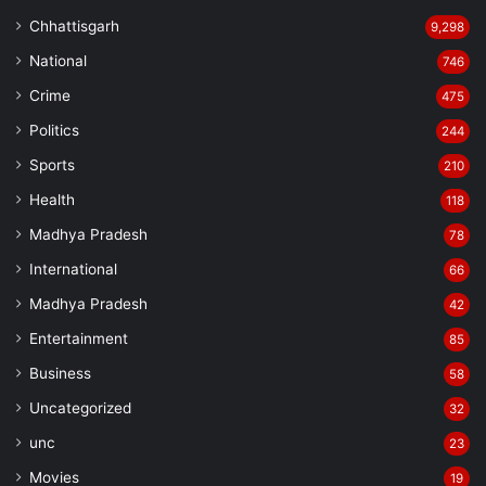
Chhattisgarh
9,298
National
746
Crime
475
Politics
244
Sports
210
Health
118
Madhya Pradesh
78
International
66
Madhya Pradesh
42
Entertainment
85
Business
58
Uncategorized
32
unc
23
Movies
19