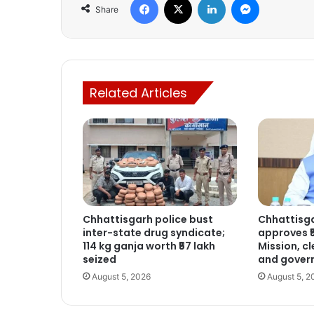
Share
Related Articles
Chhattisgarh police bust
Chhattisg
inter-state drug syndicate;
approves ₹
114 kg ganja worth ₹57 lakh
Mission, cl
seized
and gover
August 5, 2026
August 5, 2