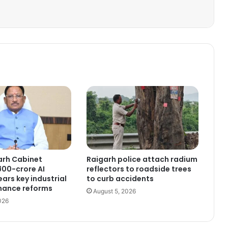
arh Cabinet
Raigarh police attach radium
500-crore AI
reflectors to roadside trees
ears key industrial
to curb accidents
nance reforms
August 5, 2026
026