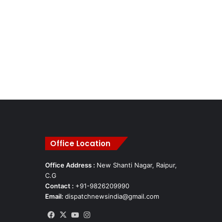
Office Location
Office Address :
New Shanti Nagar, Raipur,
C.G
Contact :
+91-9826209990
Email:
dispatchnewsindia@gmail.com
Facebook
X
YouTube
Instagram