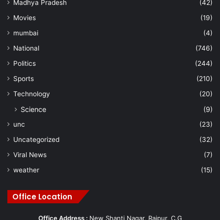
Madhya Pradesh
(42)
Movies
(19)
mumbai
(4)
National
(746)
Politics
(244)
Sports
(210)
Technology
(20)
Science
(9)
unc
(23)
Uncategorized
(32)
Viral News
(7)
weather
(15)
Office Location
Office Address :
New Shanti Nagar, Raipur, C.G