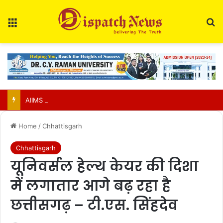
Menu
Se
AIIMS Raipur to hold 3rd convocation on Sept 2; VP Radhakrishnan to attend
Home
/
Chhattisgarh
Chhattisgarh
यूनिवर्सल हेल्थ केयर की दिशा
में लगातार आगे बढ़ रहा है
छत्तीसगढ़ – टी.एस. सिंहदेव