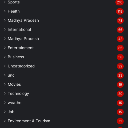
Sports
210
Health
118
Madhya Pradesh
78
International
66
Madhya Pradesh
42
Entertainment
85
Business
58
Uncategorized
32
unc
23
Movies
19
Technology
20
weather
15
Job
15
Environment & Tourism
11