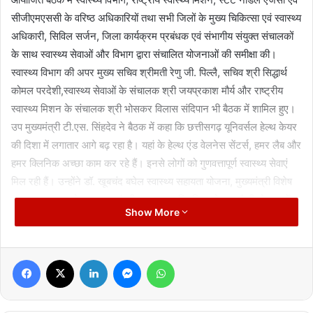
सीजीएमएससी के वरिष्ठ अधिकारियों तथा सभी जिलों के मुख्य चिकित्सा एवं स्वास्थ्य
अधिकारी, सिविल सर्जन, जिला कार्यक्रम प्रबंधक एवं संभागीय संयुक्त संचालकों
के साथ स्वास्थ्य सेवाओं और विभाग द्वारा संचालित योजनाओं की समीक्षा की।
स्वास्थ्य विभाग की अपर मुख्य सचिव श्रीमती रेणु जी. पिल्लै, सचिव श्री सिद्धार्थ
कोमल परदेशी,स्वास्थ्य सेवाओं के संचालक श्री जयप्रकाश मौर्य और राष्ट्रीय
स्वास्थ्य मिशन के संचालक श्री भोसकर विलास संदिपान भी बैठक में शामिल हुए।
उप मुख्यमंत्री टी.एस. सिंहदेव ने बैठक में कहा कि छत्तीसगढ़ यूनिवर्सल हेल्थ केयर
की दिशा में लगातार आगे बढ़ रहा है। यहां के हेल्थ एंड वेलनेस सेंटर्स, हमर लैब और
हमर क्लिनिक अच्छा काम कर रहे हैं। इनसे लोगों को गुणवत्तापूर्ण स्वास्थ्य सेवाएं
मिल रही हैं। उन्होंने डॉ. खूबचंद बघेल स्वास्थ्य सहायता योजना, मुख्यमंत्री विशेष
स्वास्थ्य सहायता योजना, मुख्यमंत्री हाट बाजार क्लिनिक योजना जैसी योजनाओं
Show More
का उल्लेख करते हुए कहा कि इन योजनाओं से लोगों को निःशुल्क चिकित्सा परामर्श,
जांच, उपचार और दवाईयां मिल रही हैं। श्री सिंहदेव ने कहा कि प्रदेशवासियों को
अच्छी चिकित्सा सुविधा मुहैया कराने के लिए स्वास्थ्य विभाग का बज़ट लगातार
Facebook
X
LinkedIn
Messenger
WhatsApp
बढ़ाया जा रहा है। आयुष्मान योजना में राज्य शासन का हिस्सा 80 प्रतिशत के
करीब पहुंच रहा है। चालू वित्तीय वर्ष के शुरूआती छह महीनों (अप्रैल से सितम्बर) में
ही प्रदेशवासियों को 900 करोड़ रुपए का निःशुल्क इलाज उपलब्ध कराया जा चुका