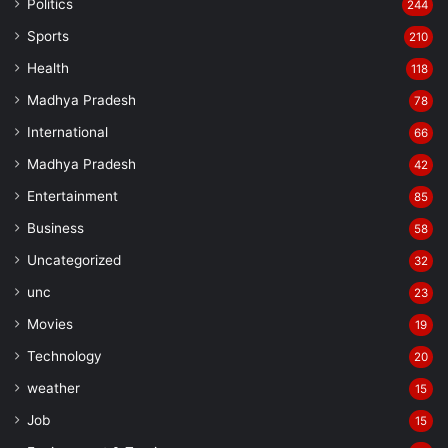
Politics
244
Sports
210
Health
118
Madhya Pradesh
78
International
66
Madhya Pradesh
42
Entertainment
85
Business
58
Uncategorized
32
unc
23
Movies
19
Technology
20
weather
15
Job
15