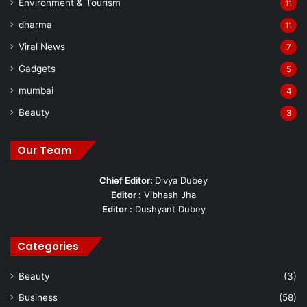
Environment & Tourism
11
dharma
11
Viral News
7
Gadgets
5
mumbai
4
Beauty
3
Our Team
Chief Editor:
Divya Dubey
Editor :
Vibhash Jha
Editor :
Dushyant Dubey
Categories
Beauty
(3)
Business
(58)