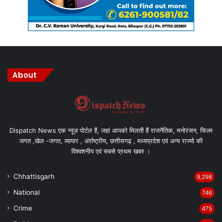
सौंपा। आईटीआई के प्रशिक्षण अधिकारी के कुल 920 पद विज्ञापित किए गए थे
जिनमें से 82 पदों के लिए पहले ही नियुक्ति पत्र जारी कर दिए गए हैं। इसी तरह से
मुख्यमंत्री श्री बघेल ने आज छात्रावास अधीक्षक के पद के लिए भी 6 अभ्यर्थियों
को नियुक्ति पत्र सौंपा।
मुख्यमंत्री श्री बघेल ने कार्यक्रम के दौरान वर्चुअल रूप से बस्तर एवं सरगुजा
संभाग में शिक्षक और व्याख्याता के पद पर चयनित 2 हजार 161 अभ्यर्थियों को
About
नियुक्ति पत्र सौंपा। इनमे से 2 हजार 139 सहायक शिक्षक तथा 22 व्याख्याता
हैं।
बेरोजगारी भत्ता वितरण तथा नियुक्ति पत्र वितरण कार्यक्रम में स्कूल शिक्षा विभाग
के प्रमुख सचिव श्री आलोक शुक्ला, संचालक तकनीकी शिक्षा श्री अवनीश शरण,
Dispatch News एक न्यूज़ पोर्टल हैं, जहां आपको मिलती हैं राजनैतिक, मनोरंजन, फिल्म
संचालक लोक शिक्षण श्री सुनील जैन समेत अन्य विभागीय अधिकारी तथा
जगत ,खेल -जगत, व्यापार , अंर्राष्ट्रीय, छत्तीसगढ़ , मध्यप्रदेश एवं अन्य राज्यो की
बेरोजगारी भत्ता योजना के हितग्राही उपस्थित थे।
विश्वशनीय एवं सबसे प्रथम खबर ।
Chhattisgarh
9,298
National
746
Manish Tiwari
Crime
475