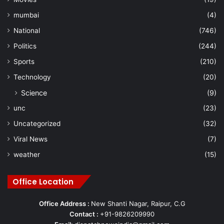
mumbai
(4)
National
(746)
Politics
(244)
Sports
(210)
Technology
(20)
Science
(9)
unc
(23)
Uncategorized
(32)
Viral News
(7)
weather
(15)
Office Location
Office Address :
New Shanti Nagar, Raipur, C.G
Contact :
+91-9826209990