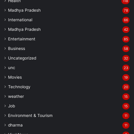
Health
118
Madhya Pradesh
78
International
66
Madhya Pradesh
42
Entertainment
85
Business
58
Uncategorized
32
unc
23
Movies
19
Technology
20
weather
15
Job
15
Environment & Tourism
11
dharma
11