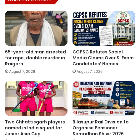
Manish Tiwari
65-year-old man arrested
CGPSC Refutes Social
for rape, double murder in
Media Claims Over SI Exam
Raigarh
Candidates’ Names
August 7, 2026
August 7, 2026
Two Chhattisgarh players
Bilasupur Rail Division to
named in India squad for
Organise Pensioner
Junior Asia Cup
Samadhan Shivir 2026