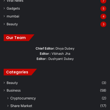
Viral News
7
Gadgets
5
mumbai
4
Beauty
3
Our Team
Chief Editor:
Divya Dubey
Editor :
Vibhash Jha
Editor :
Dushyant Dubey
Categories
Beauty
(3)
Business
(58)
Cryptocurrency
(2)
Share Market
(17)