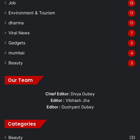
Job
15
Environment & Tourism
11
dharma
11
Viral News
7
Gadgets
5
mumbai
4
Beauty
3
Our Team
Chief Editor:
Divya Dubey
Editor :
Vibhash Jha
Editor :
Dushyant Dubey
Categories
Beauty
(3)