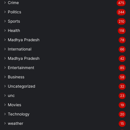
Crime
475
Politics
244
Sports
210
Health
118
Madhya Pradesh
78
International
66
Madhya Pradesh
42
Entertainment
85
Business
58
Uncategorized
32
unc
23
Movies
19
Technology
20
weather
15