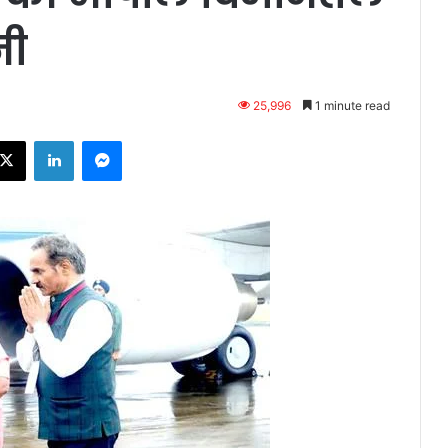
नी
25,996
1 minute read
ebook
X
LinkedIn
Messenger