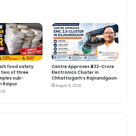
rh food safety
Centre Approves ₹432-Crore
 two of three
Electronics Cluster in
mples sub-
Chhattisgarh’s Rajnandgaon
n Raipur
August 8, 2026
026