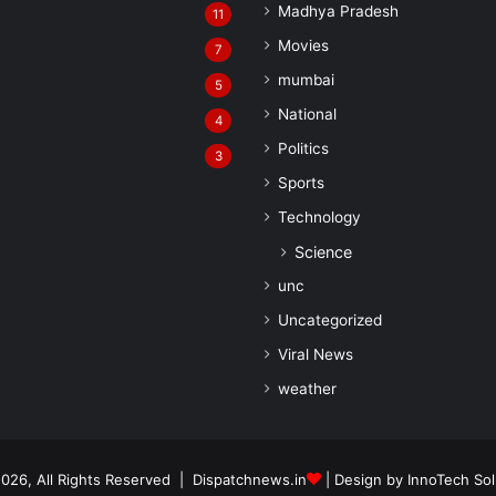
Madhya Pradesh
11
Movies
7
mumbai
5
National
4
Politics
3
Sports
Technology
Science
unc
Uncategorized
Viral News
weather
026, All Rights Reserved | Dispatchnews.in
| Design by
InnoTech Sol