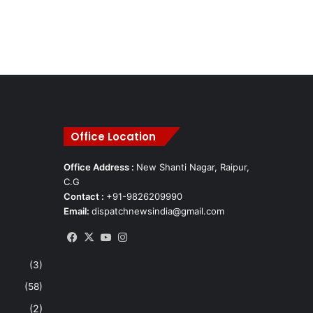
Office Location
Office Address :
New Shanti Nagar, Raipur,
C.G
Contact :
+91-9826209990
Email:
dispatchnewsindia@gmail.com
Facebook
X
YouTube
Instagram
(3)
(58)
(2)