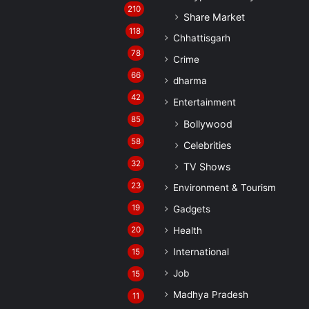
210
Share Market
118
Chhattisgarh
78
Crime
66
dharma
42
Entertainment
85
Bollywood
58
Celebrities
32
TV Shows
23
Environment & Tourism
19
Gadgets
20
Health
International
15
Job
15
Madhya Pradesh
11