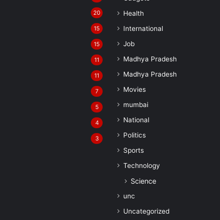
20
Health
International
15
Job
15
Madhya Pradesh
11
Madhya Pradesh
11
Movies
7
mumbai
5
National
4
Politics
3
Sports
Technology
Science
unc
Uncategorized