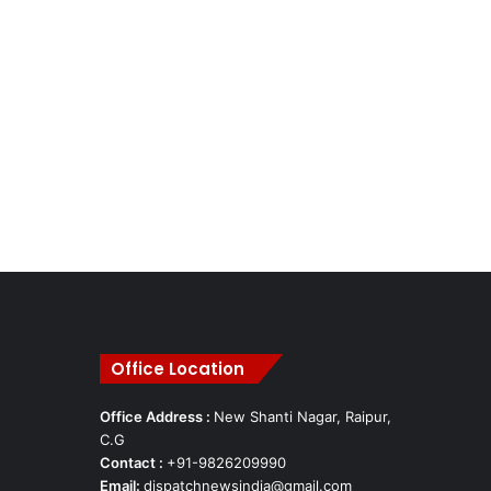
Office Location
Office Address :
New Shanti Nagar, Raipur,
C.G
Contact :
+91-9826209990
Email:
dispatchnewsindia@gmail.com