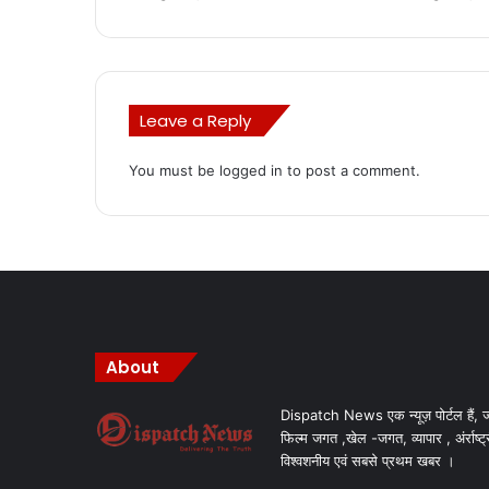
Leave a Reply
You must be
logged in
to post a comment.
About
Dispatch News एक न्यूज़ पोर्टल हैं, ज
फिल्म जगत ,खेल -जगत, व्यापार , अंर्राष्ट्
विश्वशनीय एवं सबसे प्रथम खबर ।