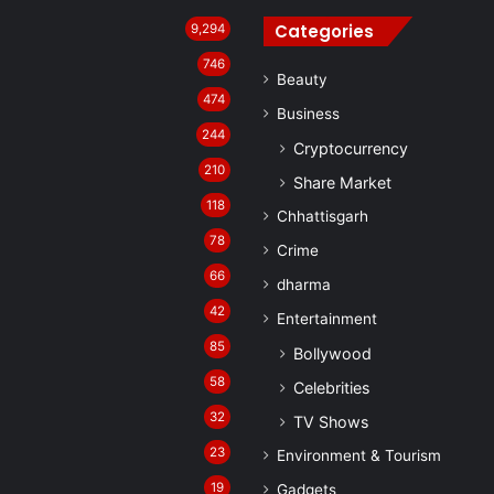
Categories
9,294
746
Beauty
474
Business
244
Cryptocurrency
210
Share Market
118
Chhattisgarh
78
Crime
66
dharma
42
Entertainment
85
Bollywood
58
Celebrities
32
TV Shows
23
Environment & Tourism
19
Gadgets