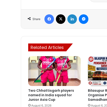
Facebook
X
LinkedIn
Messenger
Share
Related Articles
Two Chhattisgarh players
Bilasupur R
named in India squad for
Organise P
Junior Asia Cup
Samadhan 
August 6, 2026
August 6, 2