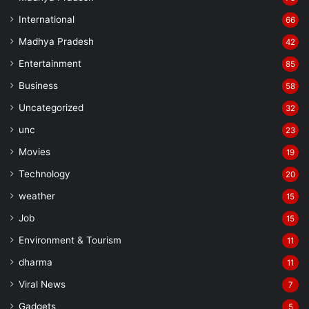
International
66
Madhya Pradesh
42
Entertainment
85
Business
58
Uncategorized
32
unc
23
Movies
19
Technology
20
weather
15
Job
15
Environment & Tourism
11
dharma
11
Viral News
7
Gadgets
5