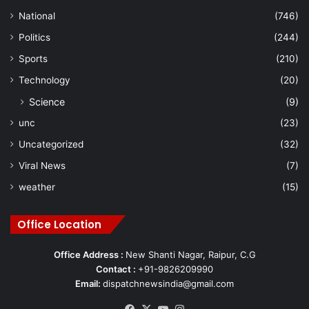
National
(746)
Politics
(244)
Sports
(210)
Technology
(20)
Science
(9)
unc
(23)
Uncategorized
(32)
Viral News
(7)
weather
(15)
Office Location
Office Address :
New Shanti Nagar, Raipur, C.G
Contact :
+91-9826209990
Email:
dispatchnewsindia@gmail.com
Facebook
X
YouTube
Instagram