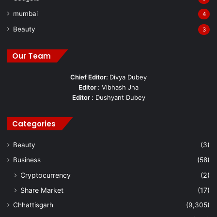
mumbai
4
Beauty
3
Our Team
Chief Editor:
Divya Dubey
Editor :
Vibhash Jha
Editor :
Dushyant Dubey
Categories
Beauty
(3)
Business
(58)
Cryptocurrency
(2)
Share Market
(17)
Chhattisgarh
(9,305)