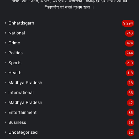
जगत ,खेल -जगत, व्यापार , अंर्राष्ट्रीय, छत्तीसगढ़ , मध्यप्रदेश एवं अन्य राज्यो की
विश्वशनीय एवं सबसे प्रथम खबर ।
Chhattisgarh
9,294
National
746
Crime
474
Politics
244
Sports
210
Health
118
Madhya Pradesh
78
International
66
Madhya Pradesh
42
Entertainment
85
Business
58
Uncategorized
32