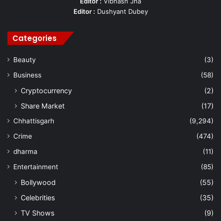
Editor :
Vibhash Jha
Editor :
Dushyant Dubey
Categories
Beauty
(3)
Business
(58)
Cryptocurrency
(2)
Share Market
(17)
Chhattisgarh
(9,294)
Crime
(474)
dharma
(11)
Entertainment
(85)
Bollywood
(55)
Celebrities
(35)
TV Shows
(9)