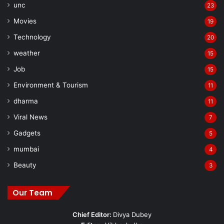
unc
23
Movies
19
Technology
20
weather
15
Job
15
Environment & Tourism
11
dharma
11
Viral News
7
Gadgets
5
mumbai
4
Beauty
3
Our Team
Chief Editor:
Divya Dubey