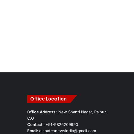
Office Location
Office Address :
New Shanti Nagar, Raipur,
C.G
Contact :
+91-9826209990
Email:
dispatchnewsindia@gmail.com