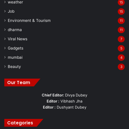
weather
15
Job
15
Environment & Tourism
11
dharma
11
Viral News
7
Gadgets
5
mumbai
4
Beauty
3
Our Team
Chief Editor:
Divya Dubey
Editor :
Vibhash Jha
Editor :
Dushyant Dubey
Categories