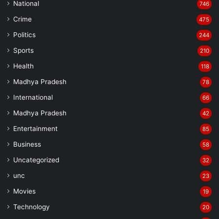
National
746
Crime
475
Politics
244
Sports
210
Health
118
Madhya Pradesh
78
International
66
Madhya Pradesh
42
Entertainment
85
Business
58
Uncategorized
32
unc
23
Movies
19
Technology
20