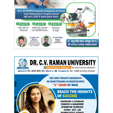
संतरागाछी-रानी कमलापति हमसफर एक्सप्रेस
पुरी-नई दिल्ली एक्सप्रेस
मुंबई-सीएसएमटी-हावड़ा दुरंतो एक्सप्रेस
जगदलपुर-हावड़ा एक्सप्रेस सहित कुल 88 ट्रेनें शामिल हैं।
Manish Tiwari