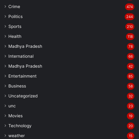
Crime
474
Politics
244
Sports
210
Health
118
Madhya Pradesh
78
International
66
Madhya Pradesh
42
Entertainment
85
Business
58
Uncategorized
32
unc
23
Movies
19
Technology
20
weather
15