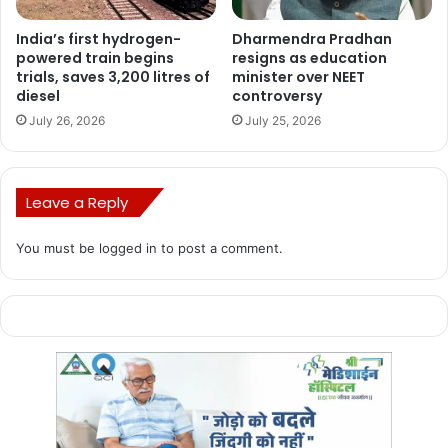
मांगें पूरी नहीं होती, तब तक नाकाबंदी जारी रहेगी।
India’s first hydrogen-
Dharmendra Pradhan
powered train begins
resigns as education
यह ट्रेनें रद्द हुईं
trials, saves 3,200 litres of
minister over NEET
diesel
controversy
गुरुवार को रद्द की गई ट्रेनों की सूची जारी की गई है। इनमें
July 26, 2026
July 25, 2026
हावड़ा-पुणे दुरंतो एक्सप्रेस
Leave a Reply
हावड़ा-जगदलपुर एक्सप्रेस
हावड़ा-पुणे आजाद हिंद एक्सप्रेस
You must be
logged in
to post a comment.
हावड़ा-अहमदाबाद एक्सप्रेस
भुवनेश्वर-नई दिल्ली राजधानी एक्सप्रेस
हावड़ा-रांची एक्सप्रेस
शालीमार-एलटीटी एक्सप्रेस
हावड़ा-मुंबई एक्सप्रेस
सीएसएमटी मेल