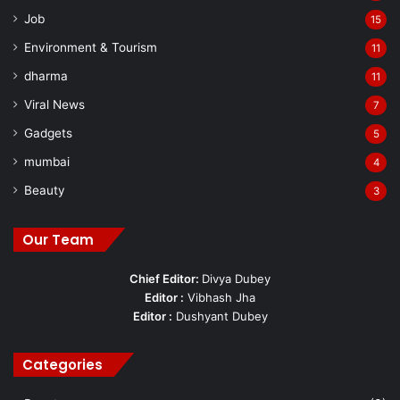
Job
15
Environment & Tourism
11
dharma
11
Viral News
7
Gadgets
5
mumbai
4
Beauty
3
Our Team
Chief Editor:
Divya Dubey
Editor :
Vibhash Jha
Editor :
Dushyant Dubey
Categories