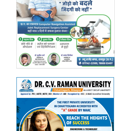
जाएंगे. घर से संबंधित वस्तु खरीदने का योग बन रहा है, जिससे अधिक धन खर्च
होने की संभावना है. जिन लोगों को सर्वाइकल की दिक्कत है, उनकी तकलीफ बढ़
सकती है.
सिंह राशि (Leo)-
चन्द्रमा 5वें हाउस में रहेंगे जिससे आकस्मिक धनलाभ होगा. कार्यस्थल पर ऑफिस
की महत्वपूर्ण मीटिंग में प्रेजेंटेशन देने जा रहे हैं तो बॉस से मार्गदर्शन अवश्य ले लें.
कारोबार से संबंधित कार्य के सिलसिले में व्यापारी वर्ग को यात्रा करनी पड़ सकती है.
न्यू जेनरेशन को अपने पार्टनर पर क्रोध करने से बचना होगा, अत्यधिक क्रोध
प्रेम संबंधों को खराब कर सकता है. घर का माहौल बहुत अच्छा रहेगा, संतान की
उम्मीदों पर खरा उतरने से सभी प्रसन्न होंगे. जो लोग मानसिक रोगी है और इलाज
चल रहा है उन्हें डॉक्टर के संपर्क में निरंतर बने रहने का प्रयास करना होगा
अचानक से तबीयत खराब होने की आशंका है.
कन्या राशि (Virgo)-
चन्द्रमा चौथें हाउस में रहेंगे जिससे माँ दुर्गा को याद करेंगे. कार्यस्थल पर सीनियर्स
और बॉस द्वारा दिए गए कार्य को स्वयं ही करना होगा आप अपने कलीग को न दे
अन्यथा ऐसा करना आपके लिए भारी पड़ सकता है. व्यापारिक मामलों में लाइफ