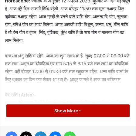
Horoscope:
ज्योतिष के अनुसार 12 अप्रैल 2023, बुधवार का दिन महत्वपूर्ण
है. आज पूरे दिन सप्तमी तिथि रहेगी. आज दोपहर 11:59 तक मूला नक्षत्र फिर
पूर्वाषाढा नक्षत्र रहेगा. आज ग्रहों से बनने वाले वाशि योग, आनन्दादि योग, सुनफा
योग, परिध योग का साथ मिलेगा. अगर आपकी राशि मिथुन, कन्या, धनु, मीन राशि
है तो हंस योग व वृषभ, सिंह, वृश्चिक, कुंभ राशि है तो शश योग व मालव्य योग का
लाभ मिलेगा.
चन्द्रमा धनु राशि में रहेगे. आज का शुभ समय दो है. सुबह 07:00 से 09:00 बजे
तक लाभ-अमृत का चौघड़िया एवं शाम 5:15 से 6:15 बजे तक लाभ का चौघड़िया
रहेगा. वहीं दोपहर 12:00 से 01:30 बजे तक राहुकाल रहेगा. अन्य राशि वालों के
लिए बुधवार का दिन क्या लेकर आ रहा है? आइए जानते हैं आज का राशिफल
मेष राशि (Aries)-
चन्द्रमा 9वें हाउस में रहेंगे जिससे अच्छे काम करने से भाग्य चमकेगा. कार्यस्थल
पर भाग्य को पूरा साथ मिलेगा, ऐसे में अब आपको जमकर मेहनत करनी होगी. भाग्य
Show More
के साथ कर्म का कॉम्बिनेशन आपको सबका चहेता बनाएगा. वासी, परिध और सुनफा
योग के बनने से बिजनेसमैन के लिए शुभ संकेत लेकर आई है, आपको किसी अच्छे
Facebook
X
LinkedIn
Messenger
WhatsApp
जाने माने व्यापारी के साथ पार्टनरशिप में कार्य करने का प्रस्ताव मिल सकता है.