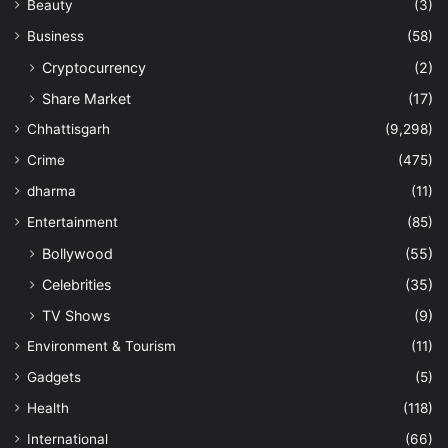
Beauty
(3)
बनाया था। इस दौरान अमृतपाल ने खुद को जरनैल सिंह भिंडरांवाला का अनुयायी
Business
(58)
बताते हुए सिख युवाओं को अगली जंग के लिए तैयार होने का आह्वान किया था।
इसके बाद खुफिया एजेंसियां सतर्क हो गई थी। उसके बारे में जांच शुरू की गई।
Cryptocurrency
(2)
खालिस्तानी विचारधारा का पाठ उसे दुबई में ही पढ़ाया गया है।
Share Market
(17)
Chhattisgarh
(9,298)
Crime
(475)
dharma
(11)
Manish Tiwari
Entertainment
(85)
Bollywood
(55)
Celebrities
(35)
TV Shows
(9)
Environment & Tourism
(11)
Gadgets
(5)
Health
(118)
International
(66)