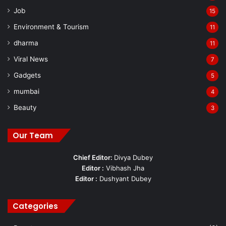
Job
15
Environment & Tourism
11
dharma
11
Viral News
7
Gadgets
5
mumbai
4
Beauty
3
Our Team
Chief Editor:
Divya Dubey
Editor :
Vibhash Jha
Editor :
Dushyant Dubey
Categories