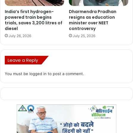
सारे पहलवान आए हैं. जो हम लोगों के साथ किया जा रहा है, वो आगे नहीं होने देंगे.
जो मेंटल हैरेशमेंट हो किया जा रहा है, वो नहीं होने देंगे. बजरंग पुनिया ने कहा था कि
India’s first hydrogen-
Dharmendra Pradhan
महासंघ द्वारा हमें मानसिक रूप से प्रताड़ित किया जा रहा है. फेडरेशन द्वारा एक दिन
powered train begins
resigns as education
trials, saves 3,200 litres of
minister over NEET
पहले ही नियम बना लिए जाते हैं. सारी भूमिका प्रेसिडेंट निभा रहे हैं. प्रेसिडेंट हमसे
diesel
controversy
गाली-गलौज करते हैं.
July 26, 2026
July 25, 2026
Leave a Reply
Manish Tiwari
You must be
logged in
to post a comment.