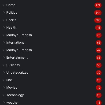
Crime
474
Politics
244
Sports
209
Health
118
Madhya Pradesh
78
International
66
Madhya Pradesh
42
Entertainment
85
Business
58
Uncategorized
32
unc
23
Movies
19
Technology
20
weather
15