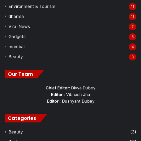
Environment & Tourism
11
dharma
11
Viral News
7
Gadgets
5
mumbai
4
Beauty
3
Our Team
Chief Editor:
Divya Dubey
Editor :
Vibhash Jha
Editor :
Dushyant Dubey
Categories
Beauty
(3)