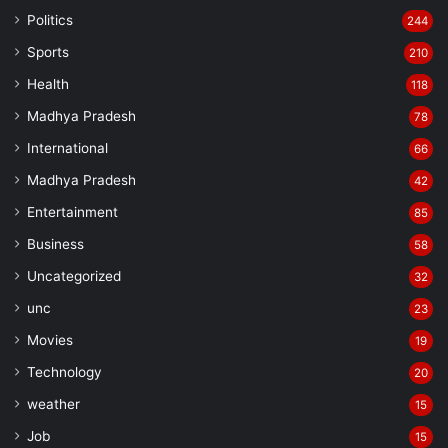
Politics
244
Sports
210
Health
118
Madhya Pradesh
78
International
66
Madhya Pradesh
42
Entertainment
85
Business
58
Uncategorized
32
unc
23
Movies
19
Technology
20
weather
15
Job
15