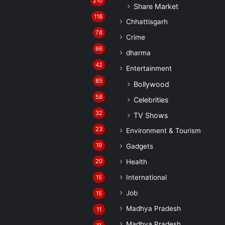
210
Share Market
118
Chhattisgarh
78
Crime
66
dharma
42
Entertainment
85
Bollywood
58
Celebrities
32
TV Shows
23
Environment & Tourism
19
Gadgets
20
Health
International
15
Job
15
Madhya Pradesh
11
Madhya Pradesh