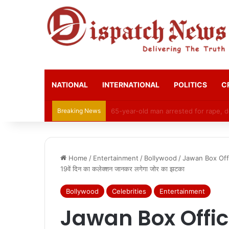
NATIONAL
INTERNATIONAL
POLITICS
C
Breaking News
CGPSC Refutes Social Media Claims 
Home
/
Entertainment
/
Bollywood
/
Jawan Box Office
19वें दिन का कलेक्शन जानकर लगेगा जोर का झटका
Bollywood
Celebrities
Entertainment
Jawan Box Offic