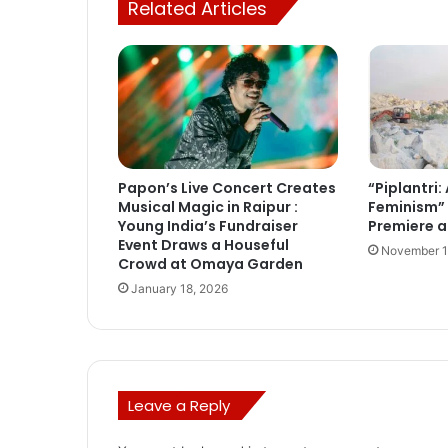
Related Articles
Papon’s Live Concert Creates
“Piplantri:
Musical Magic in Raipur :
Feminism” 
Young India’s Fundraiser
Premiere a
Event Draws a Houseful
November 1
Crowd at Omaya Garden
January 18, 2026
Leave a Reply