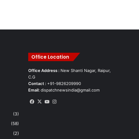
Office Location
Office Address :
New Shanti Nagar, Raipur,
C.G
Contact :
+91-9826209990
Email:
dispatchnewsindia@gmail.com
Facebook
X
YouTube
Instagram
(3)
(58)
(2)