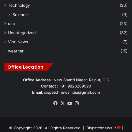
Technology
(20)
Science
(9)
unc
(23)
Uncategorized
(32)
Viral News
(7)
weather
(15)
Office Location
Office Address :
New Shanti Nagar, Raipur, C.G
Contact :
+91-9826209990
Email:
dispatchnewsindia@gmail.com
Facebook
X
YouTube
Instagram
© Copyright 2026, All Rights Reserved | Dispatchnews.in
|