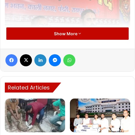
Show More
Facebook
X
LinkedIn
Messenger
WhatsApp
Related Articles
विश्व हिंदू परिषद ने बंद का ऐलान किया है।
छत्तीसगढ़ बंद पर क्या-क्या होगा
छत्तीसगढ़ बीजेपी के प्रदेश अध्यक्ष अरुण साव दोपहर साढ़े 12 बजे बेमेतरा
जाकर पीड़ित परिवार से मुलाकात करेंगे।