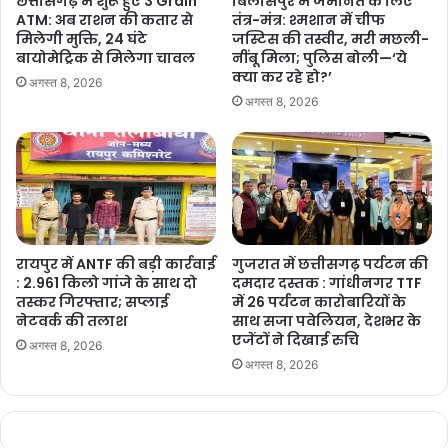
छत्तीसगढ़ में शुरू हुए 3 Grain
बिलासपुर में जमानत के लिए
ATM: अब राशन की कतार से
तंत्र-मंत्र: श्मशान में चीफ
अपने परंपरागत ढोल को बजाकर नृत्य करते हैं।
मिलेगी मुक्ति, 24 घंटे
जस्टिस की तस्वीर, मरी मछली-
बायोमेट्रिक से मिलेगा चावल
नींबू मिला; पुलिस बोली—‘ये
क्या कर रहे हो?’
अगस्त 8, 2026
अगस्त 8, 2026
रायपुर में ANTF की बड़ी कार्रवाई
गुजरात में छत्तीसगढ़ पर्यटन की
: 2.961 किलो गांजे के साथ दो
दमदार दस्तक : गांधीनगर TTF
तस्कर गिरफ्तार; सप्लाई
में 26 पर्यटन कारोबारियों के
नेटवर्क की तलाश
साथ सजा पवेलियन, देशभर के
एजेंटों ने दिखाई रुचि
अगस्त 8, 2026
दुश्मनों पर जीत के जश्न का नृत्य है सोलकिया, मंत्रोच्चार जैसे स्वर संगीत के साथ
अगस्त 8, 2026
होता है नृत्य
मिजोरम की राजधानी आईजोल से रायपुर पहुंची लोक नृत्य दल यहां सोलकिया नृत्य