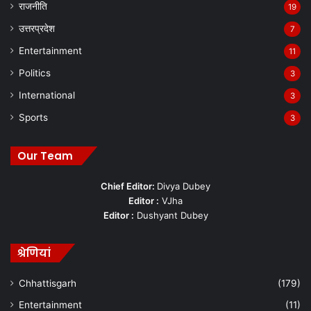
राजनीति
19
उत्तरप्रदेश
7
Entertainment
11
Politics
3
International
3
Sports
3
Our Team
Chief Editor:
Divya Dubey
Editor :
VJha
Editor :
Dushyant Dubey
श्रेणियां
Chhattisgarh
(179)
Entertainment
(11)