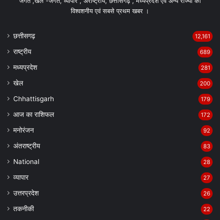
जगत ,खेल -जगत, व्यापार , अंर्राष्ट्रीय, छत्तीसगढ़ , मध्यप्रदेश एवं अन्य राज्यो की
विश्वशनीय एवं सबसे प्रथम खबर ।
छत्तीसगढ़
12,161
राष्ट्रीय
689
मध्यप्रदेश
281
खेल
200
Chhattisgarh
179
आज का राशिफल
172
मनोरंजन
92
अंतराष्ट्रीय
83
National
28
व्यापार
27
उत्तरप्रदेश
26
तकनीकी
22