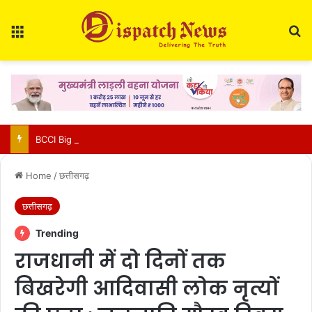
Menu
Se
BCCI Big Decision : खिलाड़ियों की बढ़ती चोटों पर BCCI एक्टिव, VVS लक्ष्मण के साथ होगी अहम बैठक
Home
/
छत्तीसगढ़
छत्तीसगढ़
Trending
राजधानी में दो दिनों तक
बिखरेगी आदिवासी लोक नृत्यों