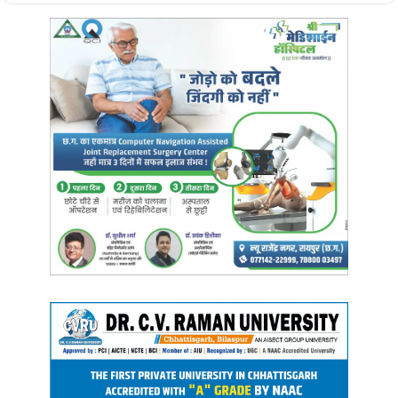
की प्रस्तुति देगी।
इसके 20 सदस्यों के दल में 11 पुरुष और नौ महिलाएं शामिल
हैं।
यह नृत्य मुख्यतः मिजोरम की मारा जनजाति द्वारा किया जाता है।
‘सोलकिया’
का अर्थ दुश्मन के कटे हुए सिर से है।
सोलकिया नृत्य मूल रूप से दुश्मनों पर जीत
का जश्न मनाने के लिए किया जाता था।
खासकर उस मौके पर जब विजेता द्वारा
दुश्मन का सिर ट्रॉफी के रूप में घर लाया जाता था। लेकिन अब यह सभी महत्वपूर्ण
अवसरों पर मिजो समुदायों के पुरुषों और महिलाओं द्वारा किया जाता है।
मिजोरम के कलाकारों के दल का नेतृत्व कर रहे जोथमजामा ने बताया कि सोलकिया
नृत्य की शुरुआत पिवी और लाखेर समुदायों द्वारा की गई थी।
इस लोक नृत्य के
साथ आने वाला स्वर संगीत गायन की तुलना में मंत्रोच्चार के अधिक निकट है।
ताल संगीत एक जोड़ी घडि़यों द्वारा प्रदान किया जाता है, जो एक दूसरे से बड़े होते
हैं, जिन्हें डार्कहुआंग कहा जाता है।
संगीत को बेहतर बनाने के लिए कई जोड़ी झांझ
भी बजाए जाते हैं।
जोथमजामा ने इस नृत्य को करने वाली मारा जनजाति के बारे में बताया कि यह एक
कुकी जनजाति है जो मिजोरम की लुशाई पहाड़ियों और म्यांमार की चिन पहाड़ियों में
रहती है।
इन्हें लाखेर, शेंदु, मारिंग, ज़ु, त्लोसाई और खोंगज़ई नामों से भी जाना
जाता है।