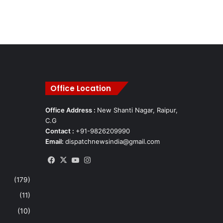
Office Location
Office Address :
New Shanti Nagar, Raipur,
C.G
Contact :
+91-9826209990
Email:
dispatchnewsindia@gmail.com
Facebook
X
YouTube
Instagram
(179)
(11)
(10)