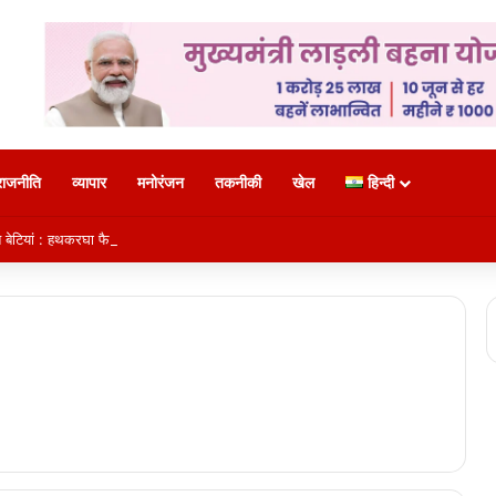
राजनीति
व्यापार
मनोरंजन
तकनीकी
खेल
हिन्दी
सित बेटियां : हथकरघा फैशन शो में दिखाया हुनर, मुख्यमंत्री साय ने जमकर सराहा