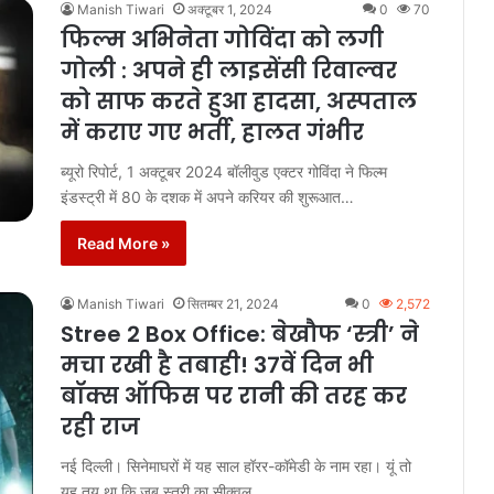
Manish Tiwari
अक्टूबर 1, 2024
0
70
फिल्म अभिनेता गोविंदा को लगी
गोली : अपने ही लाइसेंसी रिवाल्वर
को साफ करते हुआ हादसा, अस्पताल
में कराए गए भर्ती, हालत गंभीर
ब्यूरो रिपोर्ट, 1 अक्टूबर 2024 बॉलीवुड एक्टर गोविंदा ने फिल्म
इंडस्ट्री में 80 के दशक में अपने करियर की शुरूआत…
Read More »
Manish Tiwari
सितम्बर 21, 2024
0
2,572
Stree 2 Box Office: बेखौफ ‘स्त्री’ ने
मचा रखी है तबाही! 37वें दिन भी
बॉक्स ऑफिस पर रानी की तरह कर
रही राज
नई दिल्ली। सिनेमाघरों में यह साल हॉरर-कॉमेडी के नाम रहा। यूं तो
यह तय था कि जब स्त्री का सीक्वल…