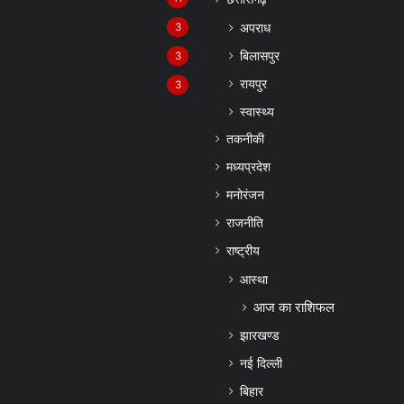
अपराध
3
बिलासपुर
3
रायपुर
3
स्वास्थ्य
तकनीकी
मध्यप्रदेश
मनोरंजन
राजनीति
राष्ट्रीय
आस्था
आज का राशिफल
झारखण्ड
नई दिल्ली
बिहार