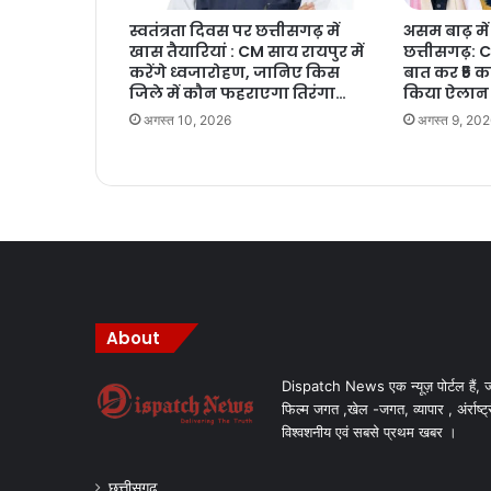
स्वतंत्रता दिवस पर छत्तीसगढ़ में
असम बाढ़ म
खास तैयारियां : CM साय रायपुर में
छत्तीसगढ़: 
करेंगे ध्वजारोहण, जानिए किस
बात कर ₹5 क
जिले में कौन फहराएगा तिरंगा…
किया ऐलान
अगस्त 10, 2026
अगस्त 9, 20
About
Dispatch News एक न्यूज़ पोर्टल हैं, ज
फिल्म जगत ,खेल -जगत, व्यापार , अंर्राष्ट्
विश्वशनीय एवं सबसे प्रथम खबर ।
छत्तीसगढ़