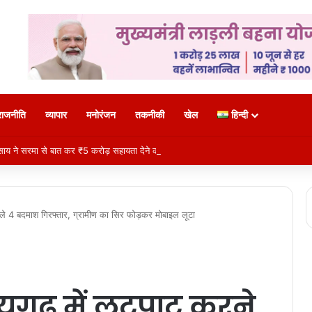
राजनीति
व्यापार
मनोरंजन
तकनीकी
खेल
हिन्दी
ाय ने सरमा से बात कर ₹5 करोड़ सहायता देने का किया ऐलान
े 4 बदमाश गिरफ्तार, ग्रामीण का सिर फोड़कर मोबाइल लूटा
गढ़ में लूटपाट करने