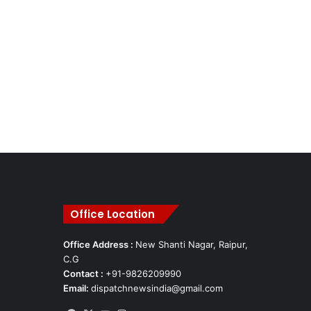
Office Location
Office Address :
New Shanti Nagar, Raipur,
C.G
Contact :
+91-9826209990
Email:
dispatchnewsindia@gmail.com