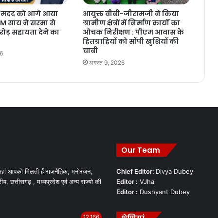
ें मदद को आगे आया
आयुक्त वीबी-जीरामजी ने किया
CM साय ने सरमा से
ग्रामीण क्षेत्रों में निर्माण कार्यों का
रोड़ सहायता देने का
औचक निरीक्षण : पीएम आवास के
हितग्राहियों को सौंपी खुशियों की
चाबी
26
अगस्त 9, 2026
Our Team
हां आपको मिलती हैं राजनैतिक, मनोरंजन,
Chief Editor:
Divya Dubey
रीय, छत्तीसगढ़ , मध्यप्रदेश एवं अन्य राज्यो की
Editor :
VJha
Editor :
Dushyant Dubey
12,166