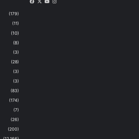
Facebook
X
YouTube
Instagram
(179)
(11)
(10)
(8)
(3)
(28)
(3)
(3)
(83)
(174)
(7)
(26)
(200)
(12,166)