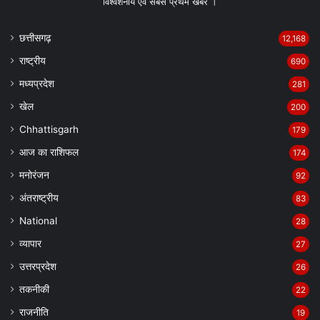
विश्वशनीय एवं सबसे प्रथम खबर ।
छत्तीसगढ़
12,168
राष्ट्रीय
690
मध्यप्रदेश
281
खेल
200
Chhattisgarh
179
आज का राशिफल
174
मनोरंजन
92
अंतराष्ट्रीय
83
National
28
व्यापार
27
उत्तरप्रदेश
26
तकनीकी
22
राजनीति
19