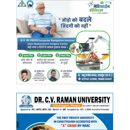
लक्ष्य तय करने, निरंतर मेहनत करने और सकारात्मक सोच बनाए रखने का संदेश
दिया।
उप मुख्यमंत्री अरुण साव ने वीर सपूत शहीद विनोद सिंह कौशिक को श्रद्धासुमन
अर्पित कर नमन किया। उन्होंने छात्र-छात्राओं को संबोधित करते हुए कहा कि
आप जीवन के ऐसे महत्वपूर्ण पड़ाव पर हैं, जहाँ से भविष्य की दिशा तय होती है।
आपके प्रयासों से न केवल आपका, बल्कि देश और प्रदेश का उज्ज्वल भविष्य
निर्माण होगा। आपके सपनों के साथ आपके माता-पिता, शिक्षक और रिश्तेदारों की
उम्मीदें भी जुड़ी हुई हैं। इन सपनों को साकार करने के लिए समर्पित भाव से निरंतर
मेहनत करें। साव ने विद्यार्थियों का उत्साहवर्धन करते हुए कहा कि ‘डिप्रेशन’ और
‘निराशा’ जैसे शब्द अपनी डिक्शनरी से हमेशा के लिए हटा दीजिए, क्योंकि निराश
व्यक्ति कभी सफलता प्राप्त नहीं कर सकता। उत्साह और सकारात्मक सोच के
साथ अपने लक्ष्य की ओर निरंतर आगे बढ़ें।
इस अवसर पर विधायक सर्व अमर अग्रवाल, धरमलाल कौशिक, धरमजीत सिंह,
सुशांत शुक्ला, दिलीप लहरिया, महापौर पूजा विधानी, पाठ्यपुस्तक निगम के अध्यक्ष
राजेश पांडे, क्रेडा के अध्यक्ष भूपेंद्र सवन्नी सहित जनप्रतिनिधि एवं बड़ी संख्या में