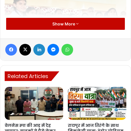
Show More
Facebook
X
LinkedIn
Messenger
WhatsApp
Related Articles
मुख्यमंत्री साय ने शहीद विनोद सिंह कौशिक को श्रद्धांजलि अर्पित करते हुए कहा
कि उनका बलिदान व्यर्थ नहीं जाएगा। उन्होंने बताया कि वीर सपूत शहीद विनोद
सिंह कौशिक माओवादियों से लड़ते हुए वर्ष 2018 में नारायणपुर में शहीद हो गए थे।
उनकी स्मृति को चिरस्थायी बनाए रखने हेतु उनकी स्मृति में न्यास का गठन किया
गया है और इसके माध्यम से प्रतिभाओं का सम्मान किया जाना अनुकरणीय पहल है।
वेलनेस स्पा की आड़ में देह
रायपुर में आज तिरंगे के साथ
व्यापार: ग्राहकों से पैसे लेकर
निकलेगी यात्रा: इंडोर स्टेडियम