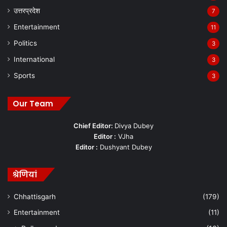
उत्तरप्रदेश
7
Entertainment
11
Politics
3
International
3
Sports
3
Our Team
Chief Editor:
Divya Dubey
Editor :
VJha
Editor :
Dushyant Dubey
श्रेणियां
Chhattisgarh
(179)
Entertainment
(11)