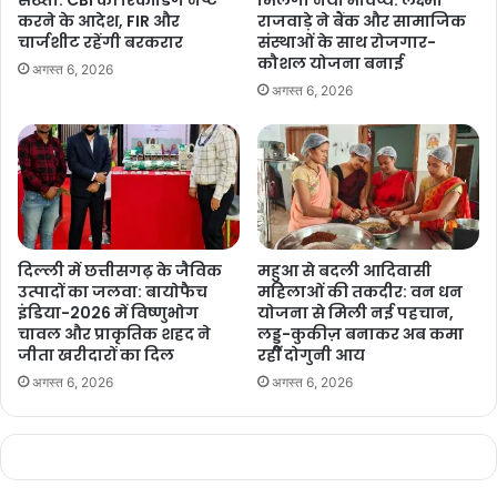
सख्ती: CBI की रिकॉर्डिंग नष्ट
मिलेगा नया भविष्य: लक्ष्मी
महत्वपूर्ण कार्यक्रम शामिल हैं।
करने के आदेश, FIR और
राजवाड़े ने बैंक और सामाजिक
चार्जशीट रहेंगी बरकरार
संस्थाओं के साथ रोजगार-
कौशल योजना बनाई
अगस्त 6, 2026
अगस्त 6, 2026
Manish Tiwari
दिल्ली में छत्तीसगढ़ के जैविक
महुआ से बदली आदिवासी
उत्पादों का जलवा: बायोफैच
महिलाओं की तकदीर: वन धन
इंडिया-2026 में विष्णुभोग
योजना से मिली नई पहचान,
चावल और प्राकृतिक शहद ने
लड्डू-कुकीज़ बनाकर अब कमा
जीता खरीदारों का दिल
रहीं दोगुनी आय
अगस्त 6, 2026
अगस्त 6, 2026