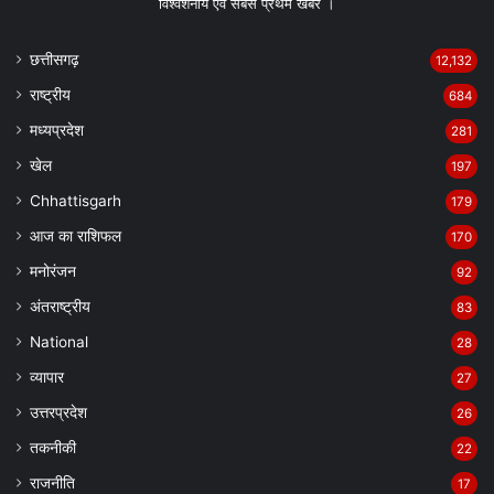
विश्वशनीय एवं सबसे प्रथम खबर ।
छत्तीसगढ़
12,132
राष्ट्रीय
684
मध्यप्रदेश
281
खेल
197
Chhattisgarh
179
आज का राशिफल
170
मनोरंजन
92
अंतराष्ट्रीय
83
National
28
व्यापार
27
उत्तरप्रदेश
26
तकनीकी
22
राजनीति
17