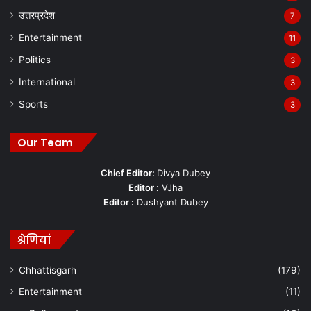
उत्तरप्रदेश
7
Entertainment
11
Politics
3
International
3
Sports
3
Our Team
Chief Editor:
Divya Dubey
Editor :
VJha
Editor :
Dushyant Dubey
श्रेणियां
Chhattisgarh
(179)
Entertainment
(11)