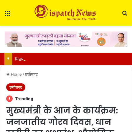
Menu
Se
सिद्धारमैया के बेटे का विवादित बयान: बोले- हिंदू राष्ट्र बनने पर दमनकारी व्यवस्था लौटेगी, सांप्रदायिक ताकतों से लड़ने की अपील
Home
/
छत्तीसगढ़
छत्तीसगढ़
Trending
मुख्यमंत्री के आज के कार्यक्रम:
जनजातीय गौरव दिवस, धान