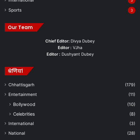
International
3
Sports
3
Our Team
Chief Editor:
Divya Dubey
Editor :
VJha
Editor :
Dushyant Dubey
श्रेणियां
Chhattisgarh
(179)
Entertainment
(11)
Bollywood
(10)
Celebrities
(8)
International
(3)
National
(28)