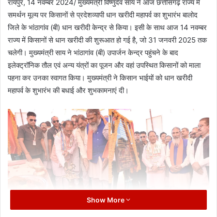
रायपुर, 14 नवम्बर 2024/ मुख्यमंत्री विष्णुदेव साय ने आज छत्तीसगढ़ राज्य में
समर्थन मूल्य पर किसानों से प्रदेशव्यापी धान खरीदी महापर्व का शुभारंभ बालोद
जिले के भांठागांव (बी) धान खरीदी केन्द्र से किया। इसी के साथ आज 14 नवम्बर
राज्य में किसानों से धान खरीदी की शुरूआत हो गई है, जो 31 जनवरी 2025 तक
चलेगी। मुख्यमंत्री साय ने भांठागांव (बी) उपार्जन केन्द्र पहुंचने के बाद
इलेक्ट्रॉनिक तौल एवं अन्य यंत्रों का पूजन और वहां उपस्थित किसानों को माला
पहना कर उनका स्वागत किया। मुख्यमंत्री ने किसान भाईयों को धान खरीदी
महापर्व के शुभारंभ की बधाई और शुभकामनाएं दी।
Show More
मुख्यमंत्री की उपस्थिति में ग्राम भांठागांव के किसान भागबली ने कुल 148 क्विंटल