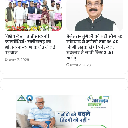
सोनादेवी देशलहरा, पूर्व विधायक बीरेंद्र साहू एवं राजेंद्र राय, कंवर समाज के
प्रदेश अध्यक्ष हरबंश मिरी, वरिष्ठ जनप्रतिनिधि पवन साहू, पूर्व जिला पंचायत
अध्यक्ष देवलाल ठाकुर, कंवर समाज के जिला अध्यक्ष केश कुमार ठाकुर सहित अन्य
जनप्रतिनिधियो एवं विभिन्न समाज के पदाधिकारी, किसान एवं ग्रामीणजन
उपस्थित थे।
विशेष लेख : ढाई साल की
बेमेतरा-मुंगेली को बड़ी सौगात:
उपलब्धियाँ- छत्तीसगढ़ का
नांदघाट से मुंगेली तक 36.40
श्रमिक कल्याण के क्षेत्र में नई
किमी सड़क होगी फोरलेन,
पहचान
सरकार ने जारी किए 21.81
करोड़
अगस्त 7, 2026
अगस्त 7, 2026
Manish Tiwari