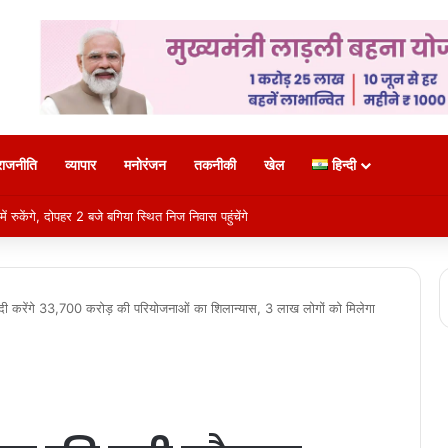
राजनीति
व्यापार
मनोरंजन
तकनीकी
खेल
हिन्दी
रुकेंगे, दोपहर 2 बजे बगिया स्थित निज निवास पहुंचेंगे
ोदी करेंगे 33,700 करोड़ की परियोजनाओं का शिलान्यास, 3 लाख लोगों को मिलेगा