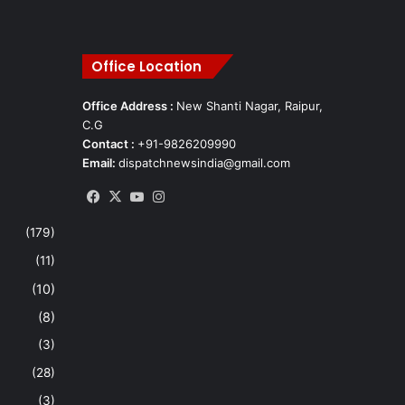
Office Location
Office Address :
New Shanti Nagar, Raipur,
C.G
Contact :
+91-9826209990
Email:
dispatchnewsindia@gmail.com
Facebook
X
YouTube
Instagram
(179)
(11)
(10)
(8)
(3)
(28)
(3)